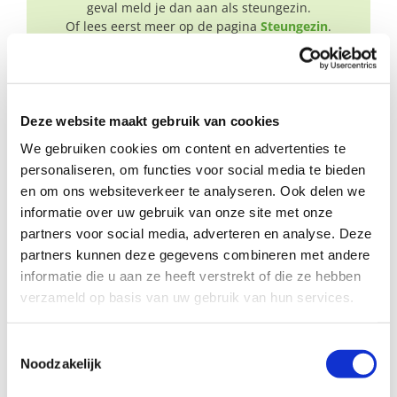
geval meld je dan aan als steungezin.
Of lees eerst meer op de pagina
Steungezin
.
Deze website maakt gebruik van cookies
We gebruiken cookies om content en advertenties te
personaliseren, om functies voor social media te bieden
en om ons websiteverkeer te analyseren. Ook delen we
informatie over uw gebruik van onze site met onze
partners voor social media, adverteren en analyse. Deze
Verwijzer
partners kunnen deze gegevens combineren met andere
informatie die u aan ze heeft verstrekt of die ze hebben
Wil je een vraaggezin aanmelden?
verzameld op basis van uw gebruik van hun services.
Kijk eerst of we werkzaam zijn in de gemeente waar
het vraaggezin woont, is dat het geval zorg dat het
gezin toestemming geeft en meld ze aan.
Toestemmingsselectie
Of lees eerst meer op de pagina
Verwijzer
.
Noodzakelijk