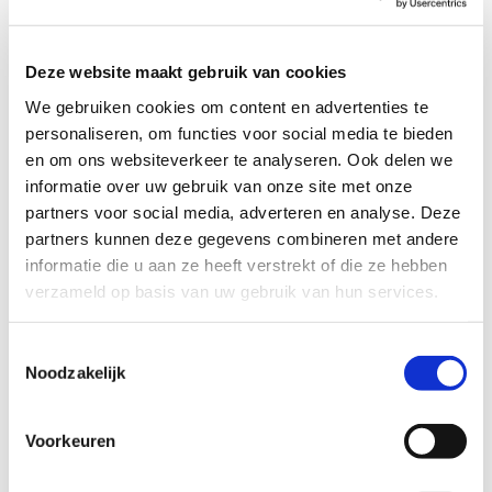
er contactpersoon voor de gezinnen, verwijzers en de
gemeente, die Buurtgezinnen financiert. De
coördinatoren worden in hun werk gefaciliteerd door
Deze website maakt gebruik van cookies
een landelijke backoffice. Buurtgezinnen heeft negen
We gebruiken cookies om content en advertenties te
regioteams met voor ieder team als verbindende
personaliseren, om functies voor social media te bieden
schakel: een regiocoördinator. Interim directeur
Thomas Verhiel is eindverantwoordelijk voor
en om ons websiteverkeer te analyseren. Ook delen we
Buurtgezinnen. Hij legt eenmaal per kwartaal
informatie over uw gebruik van onze site met onze
verantwoording af aan de Raad van Toezicht.
partners voor social media, adverteren en analyse. Deze
partners kunnen deze gegevens combineren met andere
Kwaliteit
informatie die u aan ze heeft verstrekt of die ze hebben
verzameld op basis van uw gebruik van hun services.
Ieder kwartaal komen de coördinatoren in hun eigen
regio onder leiding van hun regiocoördinator bij
elkaar voor het uitwisselen van ervaringen en
Toestemmingsselectie
intervisie. Om de coördinatoren te inspireren en
Noodzakelijk
informeren over belangrijke thema’s is er een landelijk
Zomerfestival en een Buurtgezinnen Academie met
een veelzijdig trainingsaanbod. Nieuwe collega’s
Voorkeuren
worden aan de hand van een handboek ingewerkt
door de regiocoördinatoren. Ieder jaar voert