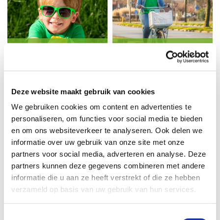
Wil je
Wil je
doneren?
solliciteren?
Deze website maakt gebruik van cookies
Verhalen uit de praktijk
We gebruiken cookies om content en advertenties te
personaliseren, om functies voor social media te bieden
en om ons websiteverkeer te analyseren. Ook delen we
Via het consultatiebureau kreeg de jonge alleenstaande
informatie over uw gebruik van onze site met onze
moeder Kelly de tip om zich aan te melden bij
partners voor social media, adverteren en analyse. Deze
Buurtgezinnen. De steun van Kimberley en haar gezin
partners kunnen deze gegevens combineren met andere
geeft rust.
informatie die u aan ze heeft verstrekt of die ze hebben
verzameld op basis van uw gebruik van hun services.
Toestemmingsselectie