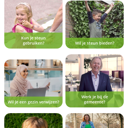
Kun je steun
gebruiken?
Wil je steun bieden?
Werk je bij de
Wil je een gezin verwijzen?
gemeente?