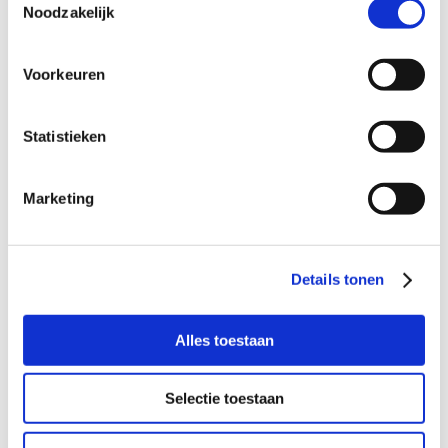
Noodzakelijk
Voorkeuren
Statistieken
Marketing
Het lijkt zo simpel en dat is het soms ook. Steunvader
Paul staat om de week langs de lijn bij tiener Jasja, die
nu al jaren op zaterdagen gewoon meedraait in hun
Details tonen
gezin.
Alles toestaan
Selectie toestaan