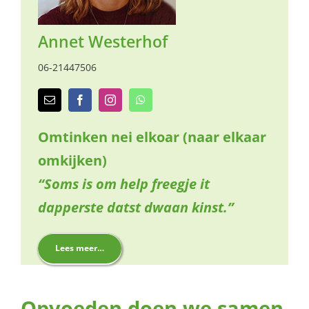
naar:
Annet Westerhof
06-21447506
Omtinken nei elkoar
(naar elkaar
omkijken)
“Soms is om help freegje it
dapperste datst dwaan kinst.”
Lees meer…
Opvoeden doen we samen