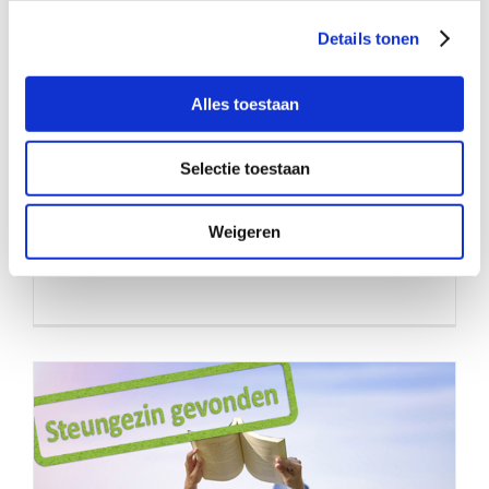
Details tonen
Alles toestaan
Selectie toestaan
Gezocht: liefdevol steungezin voor
twee meisjes (5 en 6) en hun kleine
Weigeren
broertje (8 maanden)