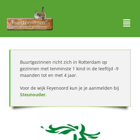
Ga
naar
inhoud
Togg
Navi
Thuis
Over ons
Buurtgezinnen richt zich in Rotterdam op
gezinnen met tenminste 1 kind in de leeftijd -9
maanden tot en met 4 jaar.
Waar actief?
Voor de wijk Feyenoord kun je je aanmelden bij
Aanmelden
Steunouder.
Nieuws
Contact
Zoeken