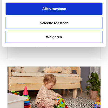
Alles toestaan
Selectie toestaan
Weigeren
Geef jij een van deze jonge zusjes
een fijne speelplek?