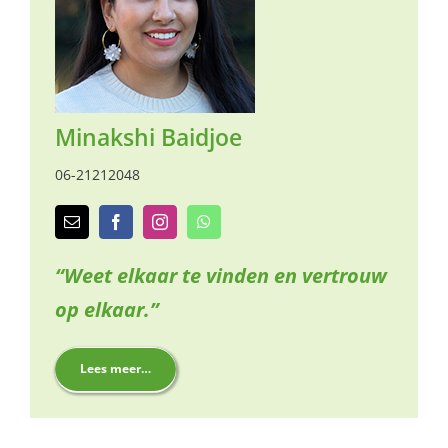
Minakshi Baidjoe
06-21212048
“Weet e
lkaar te vinden en vertrouw
op elkaar
.”
Lees meer…