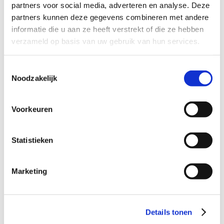
partners voor social media, adverteren en analyse. Deze
partners kunnen deze gegevens combineren met andere
informatie die u aan ze heeft verstrekt of die ze hebben
verzameld op basis van uw gebruik van hun services.
Toestemmingsselectie
Noodzakelijk
Twee broers op zoek naar een eigen
plekje
Voorkeuren
Statistieken
Marketing
Details tonen