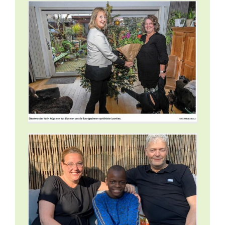
nse
euws