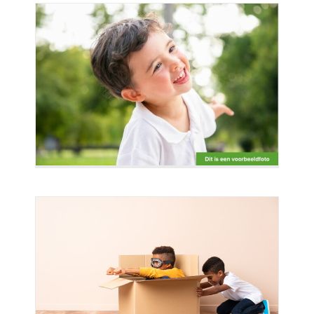
uders
n