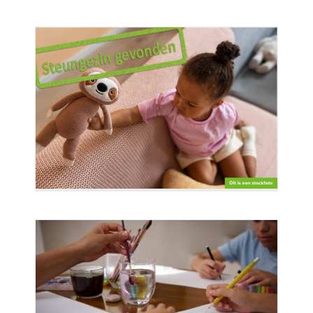
lie
e om