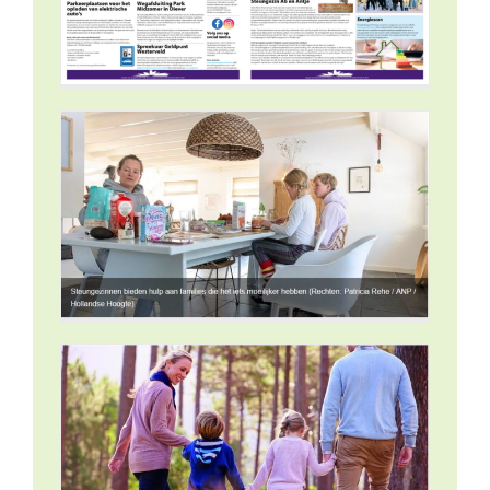
lpen
he