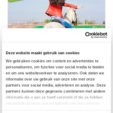
Gaan jullie wat leuks doen met dit
Deze website maakt gebruik van cookies
positieve meisje (8)?
We gebruiken cookies om content en advertenties te
personaliseren, om functies voor social media te bieden
en om ons websiteverkeer te analyseren. Ook delen we
informatie over uw gebruik van onze site met onze
partners voor social media, adverteren en analyse. Deze
partners kunnen deze gegevens combineren met andere
informatie die u aan ze heeft verstrekt of die ze hebben
verzameld op basis van uw gebruik van hun services.