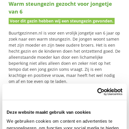
Warm steungezin gezocht voor jongetje
naar:
van 6
Voor dit gezin hebben wij een steungezin gevonden.
Buurtgezinnen.nl is voor een vrolijk jongetje van 6 jaar op
zoek naar een warm steungezin. De jongen woont samen
met zijn moeder en zijn twee oudere broers. Het is een
hecht gezin en de kinderen doen het ontzettend goed. De
alleenstaande moeder kan door een lichamelijke
beperking niet alles alleen doen en zeker niet op het
tempo dat een jong gezin soms vraagt. Zij is een
krachtige en positieve vrouw, maar heeft het wel nodig
om af en toe even op te laden.
De jongen is lief en sociaal en hij houdt van
buitenspelen, vooral van klimmen, klauteren en
zwemmen. Daarnaast kan hij ook genieten van Lego of
zijn Ipad (niet te vaak :-)).
Deze website maakt gebruik van cookies
We gebruiken cookies om content en advertenties te
We zoeken een gezin dat het leuk vindt om deze jongen
personaliseren, om functies voor social media te bieden