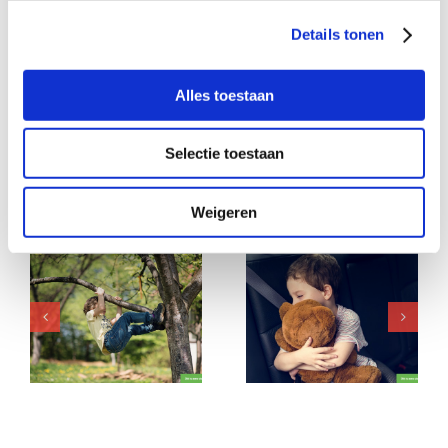
Details tonen
Deel dit verhaal, kies je platform!
Alles toestaan
Facebook
X
LinkedIn
WhatsApp
E-
mail
Selectie toestaan
Gerelateerde berichten
Weigeren
Kun jij er zijn voor
Praat jij gezellig mee,
deze bijzondere meid
met deze lieve
in een moeilijke
kletskous van 2?
periode?