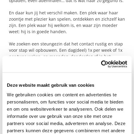
opladen, even ademhalen… dat is wat haar zo gegund is.
En daar kun jij het verschil maken. Een plek waar haar
zoontje met plezier kan spelen, ontdekken en zichzelf kan
zijn. Een plek waar hij welkom is, en waar zijn moeder
weet: hij is in goede handen.
We zoeken een steungezin dat het contact rustig en stap
voor stap wil opbouwen. Een dag(deel) 1x per week of 1x
per twee weken, op maandag, donderdag of in het
weekend, zou al zó veel betekenen.
Heb jij een warm hart, wat ruimte en lijkt het je mooi om
dit gezin te ondersteunen? Meld je dan aan als
Deze website maakt gebruik van cookies
steungezin. Jouw ‘ja’ kan het verschil maken.
We gebruiken cookies om content en advertenties te
personaliseren, om functies voor social media te bieden
en om ons websiteverkeer te analyseren. Ook delen we
Profiel steungezin
informatie over uw gebruik van onze site met onze
Wij zoeken een steungezin in De Ronde Venen
partners voor social media, adverteren en analyse. Deze
of Uithoorn:
partners kunnen deze gegevens combineren met andere