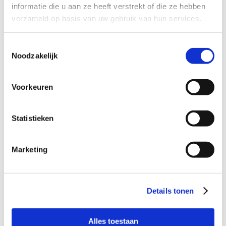
informatie die u aan ze heeft verstrekt of die ze hebben
Dat een dag(deel) 1x per week of 1x per
verzameld op basis van uw gebruik van hun services.
twee weken, op maandag, donderdag of
in het weekend dit mannetje een veilige
plek willen bieden;
Toestemmingsselectie
Dat kinderen heeft, zonder kinderen of
Noodzakelijk
waarvan de kinderen uit huis zijn;
Dat het contact rustig en stap voor stap
willen opbouwen met dit ventje;
Voorkeuren
Dat incidenteel ook kan ondersteunen;
Opa’s en oma’s en oom’s en tantes zijn ook
van harte welkom om te reageren.
Statistieken
Marketing
Wil je meer informatie?
Dan kun je contact opnemen met Sabrina Boots-
Details tonen
Rademaker, coördinator Buurtgezinnen voor de
gemeente De Ronde Venen,
via
sabrina@buurtgezinnen.nl
of bel 06 – 23 45 87 47.
Alles toestaan