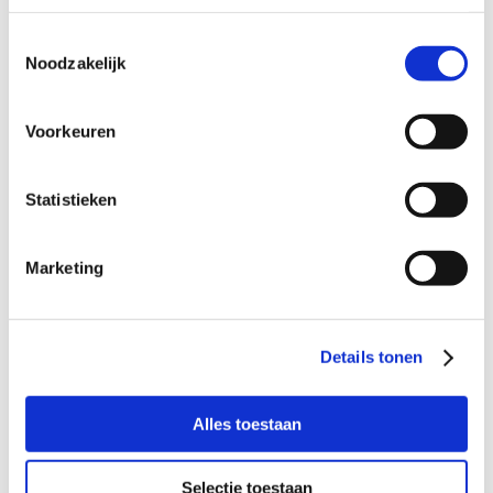
Met een kind van ongeveer 2 jaar. Ook
Toestemmingsselectie
gezinnen met oudere of jongere kinderen
Noodzakelijk
nodigen we van harte uit om te reageren;
Ook opa’s en oma’s en ooms en tantes zijn
van harte welkom om contact op te
Voorkeuren
nemen.
Statistieken
Wil je meer informatie?
Marketing
Dan kun je contact opnemen met Sabrina Boots-
Rademaker, coördinator Buurtgezinnen voor de
gemeente De Ronde Venen,
via
sabrina@buurtgezinnen.nl
of bel 06 – 23 45 87 47.
Details tonen
Aanmelden als steungezin
Alles toestaan
Hoe werkt Buurtgezinnen?
Selectie toestaan