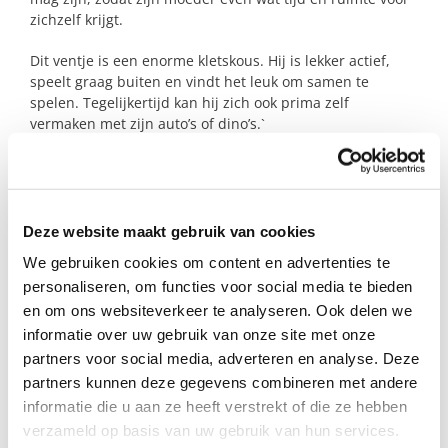
zichzelf krijgt.
Dit ventje is een enorme kletskous. Hij is lekker actief,
speelt graag buiten en vindt het leuk om samen te
spelen. Tegelijkertijd kan hij zich ook prima zelf
vermaken met zijn auto’s of dino’s.`
Houd jij ook van kletsen of heb jij thuis ook zo’n gezellige
kletskous rondlopen? Dan zijn jullie misschien wel de
perfecte match!
Deze website maakt gebruik van cookies
We gebruiken cookies om content en advertenties te
Profiel steungezin
personaliseren, om functies voor social media te bieden
en om ons websiteverkeer te analyseren. Ook delen we
Wij zoeken een steungezin in Mijdrecht of
informatie over uw gebruik van onze site met onze
directe omgeving:
partners voor social media, adverteren en analyse. Deze
partners kunnen deze gegevens combineren met andere
Waar dit lieve ventje een dag(deel) per
week of 1x per twee weken welkom is (bij
informatie die u aan ze heeft verstrekt of die ze hebben
voorkeur op maandag, dinsdag of
verzameld op basis van uw gebruik van hun services.
donderdag);