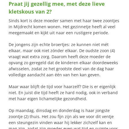
Praat jij gezellig mee, met deze lieve
naar:
kletskous van 2?
Sinds kort is deze moeder samen met haar twee zoontjes
in Mijdrecht komen wonen. Het gezinnetje heeft al veel
meegemaakt en kijkt uit naar een rustigere periode.
De jongens zijn echte broertjes: ze kunnen niet mét
elkaar, maar ook niet zónder elkaar. De oudste zoon (4)
vraagt wat extra zorg. Daarom heeft deze moeder de
opvang zo geregeld dat de kinderen elkaar doordeweeks
afwisselen, zodat ze het grootste deel van de dag haar
volledige aandacht aan één van hen kan geven.
Maar waar blijft de tijd voor haarzelf? Die is er eigenlijk
niet. En juist die tijd heeft ze hard nodig, ook in verband
met haar eigen lichamelijke gezondheid.
Op maandag, dinsdag en donderdag is haar jongste
zoontje (2) thuis. Het zou fijn zijn als we voor dit ventje
een steungezin vinden waar hij lekker zichzelf kan en
mag zijn, zodat zijn moeder even wat tijd en ruimte voor