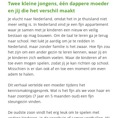
Twee kleine jongens, één dappere moeder
naar:
en jij die het verschil maakt
Je vlucht naar Nederland, omdat het in je thuisland niet
meer veilig is. In Nederland vind je een fijn appartement
waar je samen met je kinderen een nieuw en veilig
bestaan op mag bouwen. Om de taal te leren ga je terug
naar school. Het lukt je aardig om je te redden in
Nederland, maar zonder familie is het zwaar. Hoe fijn zou
het zijn om een ander gezin te leren kennen, waar jij en
je kinderen zich welkom voelen. Waar de kinderen af en
toe even mogen spelen, zodat jij je kan richten op school.
Misschien is er dan ook af en toe een moment om even
adem te halen.
Dit verhaal vertelde een moeder tijdens het
kennismakingsgesprek. Wat is het fijn als we voor haar en
haar zoontjes (7 jaar en 5 maanden oud) een fijn
steungezin vinden.
De oudste zoon vindt het erg leuk om te spelen met
andere kinderen, in de speeltuin of samen voetballen. Hij