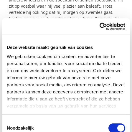
zit op voetbal waar hij veel plezier aan beleeft. Trots
vertelde hij ook nog dat hij morgen op zwemles gaat.
Leuk om te zien is dat de broertjes gek op elkaar zijn. Er
wordt wat af geknuffeld.
Wil jij het leven van dit gezin nog een stukje mooier
maken? Dan kom ik heel graag met jou in contact!
Deze website maakt gebruik van cookies
We gebruiken cookies om content en advertenties te
personaliseren, om functies voor social media te bieden
Profiel steungezin
en om ons websiteverkeer te analyseren. Ook delen we
Wij zoeken een steungezin in De Ronde Venen:
informatie over uw gebruik van onze site met onze
partners voor social media, adverteren en analyse. Deze
Dat deze lieve kinderen wekelijks of om de
partners kunnen deze gegevens combineren met andere
week een dag(deel) een veilige plek biedt;
informatie die u aan ze heeft verstrekt of die ze hebben
Waar bij voorkeur andere kinderen zijn
verzameld op basis van uw gebruik van hun services.
om mee te spelen;
Ook als je één van de kinderen wilt
opvangen, hoor ik graag van je.
Toestemmingsselectie
Noodzakelijk