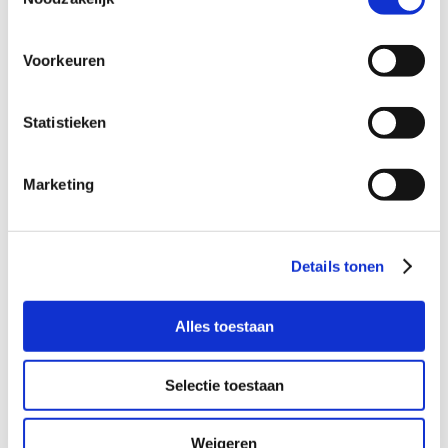
dat in overleg ook een keer in het
weekend de jongens kan opvangen en
meenemen met een activiteit
Voorkeuren
Bijzonderheden:
Statistieken
Het liefst opvang voor beide jongens,
maar voor alleen de jongste mag ook
Marketing
Wil je meer informatie?
Details tonen
Dan kun je contact opnemen met Miranda van der Steen,
coördinator Buurtgezinnen voor de gemeente Duiven, via
mirandavdsteen@buurtgezinnen.nl
.
Je kunt me ook
Alles toestaan
bellen of whatsappen op 06 15 22 58 09.
Selectie toestaan
Aanmelden
Je direct aanmelden als steungezin is mogelijk op de
website
www.buurtgezinnen.nl
.
Weigeren