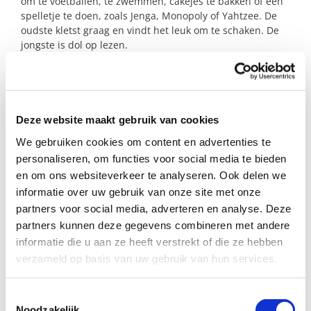
om te voetballen, te zwemmen, cakejes te bakken of een
spelletje te doen, zoals Jenga, Monopoly of Yahtzee. De
oudste kletst graag en vindt het leuk om te schaken. De
jongste is dol op lezen.
De moeder vindt het fijn als er een leuk contact kan
ontstaan om onderling ervaringen over opvoeden uit te
wisselen.
Deze website maakt gebruik van cookies
We gebruiken cookies om content en advertenties te
personaliseren, om functies voor social media te bieden
Profiel steungezin
en om ons websiteverkeer te analyseren. Ook delen we
informatie over uw gebruik van onze site met onze
Buurtgezinnen zoekt een gezin:
partners voor social media, adverteren en analyse. Deze
partners kunnen deze gegevens combineren met andere
met in ieder geval één kind van rond de 8
informatie die u aan ze heeft verstrekt of die ze hebben
jaar
waar de jongens kunnen spelen en zijn
verzameld op basis van uw gebruik van hun services.
dat een keer per week of per twee weken
de jongens een middag na schooltijd
Toestemmingsselectie
opvangen
Noodzakelijk