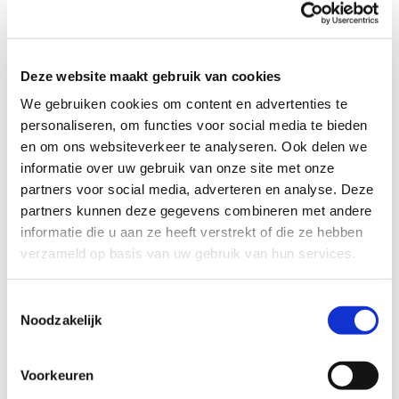
welkom is?
Profiel steungezin
Deze website maakt gebruik van cookies
Wij zoeken een gezin:
We gebruiken cookies om content en advertenties te
personaliseren, om functies voor social media te bieden
Waar deze jongen om de week op
en om ons websiteverkeer te analyseren. Ook delen we
maandagmiddag, dinsdag- of in het
informatie over uw gebruik van onze site met onze
weekend welkom is;
partners voor social media, adverteren en analyse. Deze
Bij voorkeur met kinderen;
partners kunnen deze gegevens combineren met andere
Dat beschikt over vervoer of in Duiven of
informatie die u aan ze heeft verstrekt of die ze hebben
Westervoort woont.
verzameld op basis van uw gebruik van hun services.
Toestemmingsselectie
Wil je meer informatie?
Noodzakelijk
Dan kun je contact opnemen met Wietske Glaser,
coördinator Buurtgezinnen voor de gemeente Duiven en
Voorkeuren
Westervoort, via
wietske@buurtgezinnen.nl
. Of bel 06