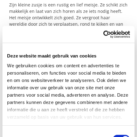
Zijn kleine zusje is een rustig en lief meisje. Ze schikt zich
makkelijk en laat van zich horen als ze iets nodig heeft.
Het meisje ontwikkelt zich goed. Ze vergroot haar
wereldje door zich te verplaatsen, rond te kijken en van
alles vast te grijpen.
Wil jij van waarde zijn in het leven van deze kinderen en
hun moeder? Je zou hun reddende engel zijn!
Deze website maakt gebruik van cookies
We gebruiken cookies om content en advertenties te
Profiel steungezin
personaliseren, om functies voor social media te bieden
en om ons websiteverkeer te analyseren. Ook delen we
Wij zoeken een gezin in Duiven:
informatie over uw gebruik van onze site met onze
partners voor social media, adverteren en analyse. Deze
Met een vaderfiguur of bonus opa;
partners kunnen deze gegevens combineren met andere
Bij voorkeur met wat oudere kinderen;
informatie die u aan ze heeft verstrekt of die ze hebben
Waar de kinderen 1 x per 2 weken welkom
zijn (dagen en tijden in overleg).
verzameld op basis van uw gebruik van hun services.
Bijzonderheden:
Toestemmingsselectie