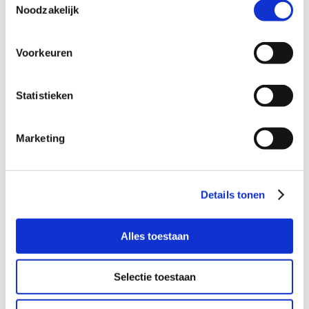
Noodzakelijk
15.00 uur.
Voorkeuren
Wil je meer informatie?
Statistieken
Dan kun je contact opnemen met Susan Boss,
coördinator Buurtgezinnen voor de gemeente Duiven en
Westervoort, via
susanboss@buurtgezinnen.nl
. Of bel 06
Marketing
15 66 89 82.
Aanmelden als steungezin
Details tonen
Hoe werkt Buurtgezinnen?
Alles toestaan
Bekijk andere zoekprofielen
Selectie toestaan