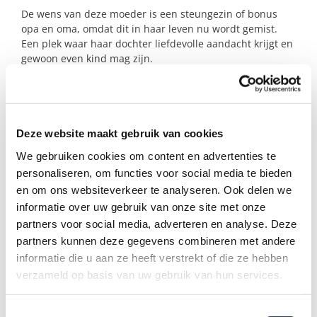
De wens van deze moeder is een steungezin of bonus
opa en oma, omdat dit in haar leven nu wordt gemist.
Een plek waar haar dochter liefdevolle aandacht krijgt en
gewoon even kind mag zijn.
Wil jij iets betekenen voor dit meisje en haar moeder?
Met iets kleins kun je voor hen een groot verschil maken.
Deze website maakt gebruik van cookies
Profiel steungezin
We gebruiken cookies om content en advertenties te
personaliseren, om functies voor social media te bieden
Wij zoeken een gezin in Duiven:
en om ons websiteverkeer te analyseren. Ook delen we
informatie over uw gebruik van onze site met onze
Waar dit meisje zich rustig en welkom
partners voor social media, adverteren en analyse. Deze
mag voelen;
partners kunnen deze gegevens combineren met andere
Waar zij 1 x per 2 weken welkom is (liefst
een zaterdag of zondag);
informatie die u aan ze heeft verstrekt of die ze hebben
Een bonus opa en oma zou ook heel
verzameld op basis van uw gebruik van hun services.
welkom zijn;
Ze eet vegetarisch;
Toestemmingsselectie
Het meisje slaapt nog tussen 13.00 en