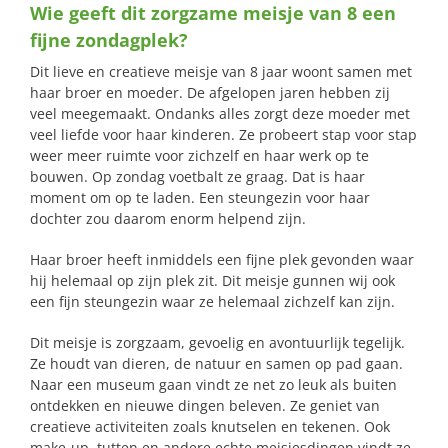
Wie geeft dit zorgzame meisje van 8 een
naar:
fijne zondagplek?
Dit lieve en creatieve meisje van 8 jaar woont samen met
haar broer en moeder. De afgelopen jaren hebben zij
veel meegemaakt. Ondanks alles zorgt deze moeder met
veel liefde voor haar kinderen. Ze probeert stap voor stap
weer meer ruimte voor zichzelf en haar werk op te
bouwen. Op zondag voetbalt ze graag. Dat is haar
moment om op te laden. Een steungezin voor haar
dochter zou daarom enorm helpend zijn.
Haar broer heeft inmiddels een fijne plek gevonden waar
hij helemaal op zijn plek zit. Dit meisje gunnen wij ook
een fijn steungezin waar ze helemaal zichzelf kan zijn.
Dit meisje is zorgzaam, gevoelig en avontuurlijk tegelijk.
Ze houdt van dieren, de natuur en samen op pad gaan.
Naar een museum gaan vindt ze net zo leuk als buiten
ontdekken en nieuwe dingen beleven. Ze geniet van
creatieve activiteiten zoals knutselen en tekenen. Ook
make-up, tutten en andere echte meisjesdingen vindt ze