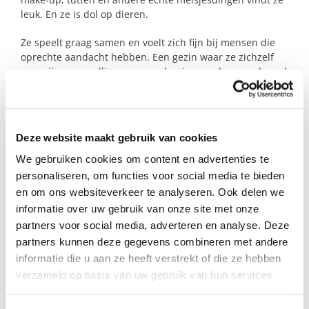
leuk. En ze is dol op dieren.
Ze speelt graag samen en voelt zich fijn bij mensen die
oprechte aandacht hebben. Een gezin waar ze zichzelf
mag zijn en gezellig mee mag draaien zou haar veel goed
doen.
Wil jij deze lieve meid een fijne plek bieden waar ze
ontspannen, spelen en genieten mag?
Deze website maakt gebruik van cookies
We gebruiken cookies om content en advertenties te
personaliseren, om functies voor social media te bieden
Profiel steungezin
en om ons websiteverkeer te analyseren. Ook delen we
Wij zoeken een gezin in Duiven:
informatie over uw gebruik van onze site met onze
partners voor social media, adverteren en analyse. Deze
Dat haar op zondag welkom kan heten;
partners kunnen deze gegevens combineren met andere
Bij voorkeur met een kindje rond haar
informatie die u aan ze heeft verstrekt of die ze hebben
leeftijd;
verzameld op basis van uw gebruik van hun services.
Met een hond of andere dieren zou heel
welkom zijn, geen must;
Dat ondernemend is;