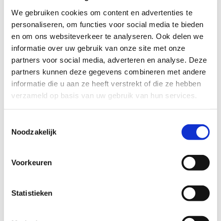
Profiel steungezin
We gebruiken cookies om content en advertenties te
personaliseren, om functies voor social media te bieden
We zoeken een gezin in Rhenen, waar
en om ons websiteverkeer te analyseren. Ook delen we
deze kleuters na school een vaste middag
informatie over uw gebruik van onze site met onze
heen kunnen. Dagdeel in overleg.
partners voor social media, adverteren en analyse. Deze
Dit kan een gezin met een kind of
partners kunnen deze gegevens combineren met andere
kinderen van dezelfde leeftijd zijn, maar
informatie die u aan ze heeft verstrekt of die ze hebben
een opa en oma (waar de eigen kinderen
verzameld op basis van uw gebruik van hun services.
al uit huis zijn) zijn ook van harte welkom.
De ouders vinden het belangrijk dat er
duidelijke regels zijn in het steungezin
Toestemmingsselectie
(bijvoorbeeld over computer en tv).
Noodzakelijk
Huisdieren geen probleem.
Voorkeuren
Wil je meer informatie?
Statistieken
Dan kun je contact opnemen met Leontine Bibo,
coördinator Buurtgezinnen voor de gemeente Rhenen,
via
leontine@buurtgezinnen.nl
.