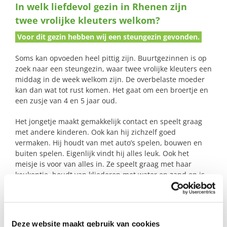
In welk liefdevol gezin in Rhenen zijn
naar:
twee vrolijke kleuters welkom?
Voor dit gezin hebben wij een steungezin gevonden.
Soms kan opvoeden heel pittig zijn. Buurtgezinnen is op
zoek naar een steungezin, waar twee vrolijke kleuters een
middag in de week welkom zijn. De overbelaste moeder
kan dan wat tot rust komen. Het gaat om een broertje en
een zusje van 4 en 5 jaar oud.
Het jongetje maakt gemakkelijk contact en speelt graag
met andere kinderen. Ook kan hij zichzelf goed
vermaken. Hij houdt van met auto’s spelen, bouwen en
buiten spelen. Eigenlijk vindt hij alles leuk. Ook het
meisje is voor van alles in. Ze speelt graag met haar
keukentje, houdt van kliederen met water en zand en is
erg geïnteresseerd in insecten en natuur. Voor een spin
is zij echt niet bang.
Deze website maakt gebruik van cookies