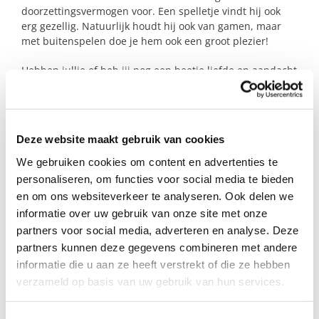
doorzettingsvermogen voor. Een spelletje vindt hij ook
erg gezellig. Natuurlijk houdt hij ook van gamen, maar
met buitenspelen doe je hem ook een groot plezier!
Hebben jullie of heb jij nog een beetje liefde en aandacht
over voor dit jongetje? Je haalt een hoop gezelligheid in
huis!
Deze website maakt gebruik van cookies
Profiel steungezin
We gebruiken cookies om content en advertenties te
personaliseren, om functies voor social media te bieden
We zoeken een steungezin:
en om ons websiteverkeer te analyseren. Ook delen we
Waar deze jongen af en toe mag komen;
informatie over uw gebruik van onze site met onze
Liefst In Rhenen of met de mogelijkheid
partners voor social media, adverteren en analyse. Deze
tot halen en brengen;
partners kunnen deze gegevens combineren met andere
Waar deze jongen af en toe in overleg een
informatie die u aan ze heeft verstrekt of die ze hebben
keer extra welkom.
verzameld op basis van uw gebruik van hun services.
Bijzonderheden: