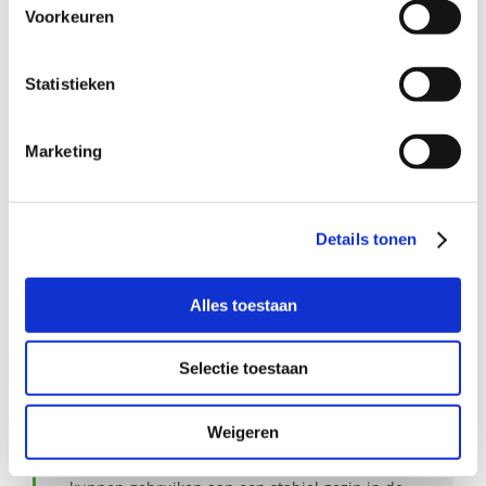
Wil je meer informatie?
Voorkeuren
Dan kun je contact opnemen met Anita Brugman,
coördinator Buurtgezinnen voor de gemeente Rhenen,
Statistieken
via
anita@buurtgezinnen.nl
.
Marketing
Aanmelden als steungezin
Hoe werkt Buurtgezinnen?
Details tonen
Bekijk andere zoekprofielen
Alles toestaan
Selectie toestaan
Over Buurtgezinnen
Weigeren
Onder het motto ‘Opgroeien doen we samen’,
koppelt Buurtgezinnen gezinnen die steun