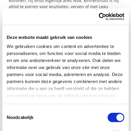
klimmen: hij vindt eigenlijk alles leuk. Binnenshuis is hij
altijd te porren voor knutselen, verven of met Lego
spelen. Ook houdt hij erg van zingen!
Ben of ken jij dat gezin in Rhenen of omgeving met
ruimte in huis en hart waar dit jongetje naar op zoek is?
Neem dan snel contact op!
Deze website maakt gebruik van cookies
We gebruiken cookies om content en advertenties te
personaliseren, om functies voor social media te bieden
Profiel steungezin
en om ons websiteverkeer te analyseren. Ook delen we
informatie over uw gebruik van onze site met onze
We zoeken een steungezin:
partners voor social media, adverteren en analyse. Deze
partners kunnen deze gegevens combineren met andere
Met kinderen van ongeveer dezelfde
informatie die u aan ze heeft verstrekt of die ze hebben
leeftijd of een opa en oma of tante;
Waar het gezellig is;
verzameld op basis van uw gebruik van hun services.
Voor de vrijdagmiddag of de
woensdagmiddag.
Toestemmingsselectie
Noodzakelijk