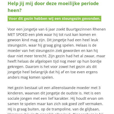
Help jij mij door deze moeilijke periode
naar:
heen?
Voor dit gezin hebben wij een steungezin gevonden.
Voor een jongetje van 6 jaar zoekt Buurtgezinnen Rhenen
MET SPOED een plek waar hij tot rust kan komen en
gewoon kind mag zijn. Dit jongetje had een heel leuk
steungezin, waar hij graag ging spelen. Helaas is de
moeder van het steungezin ziek geworden en kan hij
daar niet meer terecht. Zijn gezin had het al zwaar, maar
heeft helaas de afgelopen tijd nog meer op hun bordje
gekregen. Daarom is het voor zowel het gezin als dit
jongetje heel belangrijk dat hij af en toe even ergens
anders mag komen spelen.
Het gezin bestaat uit een alleenstaande moeder met 3
kinderen, waarvan dit jongetje de oudste is. Het is een
sociale jongen met een lief karakter. Hij houdt ervan om
samen te spelen maar kan zich ook goed zelf vermaken.
Hij is graag buiten, op de trampoline, van de glijbaan,