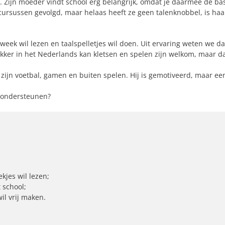
 Zijn moeder vindt school erg belangrijk, omdat je daarmee de ba
 cursussen gevolgd, maar helaas heeft ze geen talenknobbel, is haa
ek wil lezen en taalspelletjes wil doen. Uit ervaring weten we da
ekker in het Nederlands kan kletsen en spelen zijn welkom, maar d
es zijn voetbal, gamen en buiten spelen. Hij is gemotiveerd, maar ee
te ondersteunen?
jes wil lezen;
 school;
wil vrij maken.