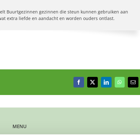
elt Buurtgezinnen gezinnen die steun kunnen gebruiken aan
 wat extra liefde en aandacht en worden ouders ontlast.
Facebook
X
LinkedIn
WhatsAp
E-
mai
MENU
Kun je steun gebruiken?