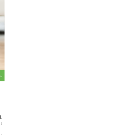
l.
st