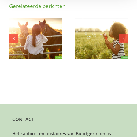
Gerelateerde berichten
Warm plekje gezocht
)
Dit meisje brengt veel
voor vrolijk
k
gezelligheid mee!
babymeisje (10
maanden)
CONTACT
Het kantoor- en postadres van Buurtgezinnen is: