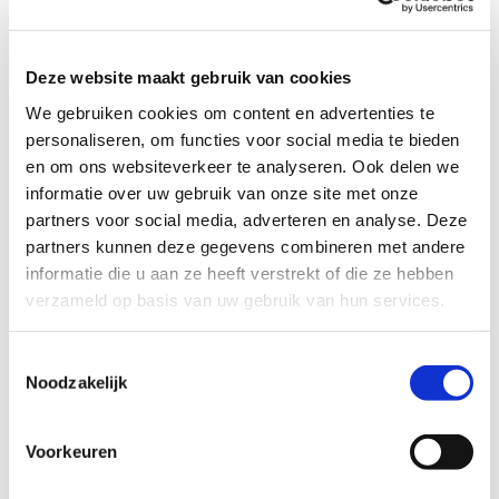
Profiel steungezin
We zoeken een gezin, bij voorkeur in Elst,
Deze website maakt gebruik van cookies
waar deze jongen op dinsdag en
donderdag na schooltijd mag meedraaien
We gebruiken cookies om content en advertenties te
in het gezinsleven.
personaliseren, om functies voor social media te bieden
Omdat de jongen enig kind is, lijkt het
en om ons websiteverkeer te analyseren. Ook delen we
hem heel gezellig om naar een gezin te
informatie over uw gebruik van onze site met onze
gaan, waar ook andere kinderen zijn. De
partners voor social media, adverteren en analyse. Deze
leeftijd van de kinderen maakt niet uit. De
partners kunnen deze gegevens combineren met andere
jongen maakt gemakkelijk contact met
kinderen van allerlei leeftijden. Het lijkt
informatie die u aan ze heeft verstrekt of die ze hebben
hem ook erg leuk om ‘grote broer’ te zijn.
verzameld op basis van uw gebruik van hun services.
Het is belangrijk dat er in het steungezin
duidelijkheid en structuur is. Dan
Toestemmingsselectie
functioneert hij op zijn best.
Noodzakelijk
Het zou fijn zijn als hij in de vakanties de
hele dinsdag en donderdag bij het
steungezin kan zijn.
Voorkeuren