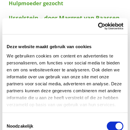
Hulpmoeder gezocht
naar:
IJsselstein – door Margret van Paassen
Afgelopen vrijdag zat ik samen met een moeder in een
speeltuintje. Ze had me gewaarschuwd dat haar dochter
verlegen kon zijn. Haar dochtertje was heerlijk aan het
Deze website maakt gebruik van cookies
schommelen met een buurjongen. Ze lieten beiden
We gebruiken cookies om content en advertenties te
halsbrekende capriolen zien. Toen ik samen met de
moeder ging zitten in het gras, kwam ze samen met haar
personaliseren, om functies voor social media te bieden
buurjongen bij ons zitten. En we begonnen een
en om ons websiteverkeer te analyseren. Ook delen we
gesprekje.
De buurjongen die wist wel hoe het zat: ‘Ik
informatie over uw gebruik van onze site met onze
weet wel wat jij komt doen. Jij gaat een nieuwe moeder
partners voor social media, adverteren en analyse. Deze
voor haar zoeken!’. ‘Nou niet een nieuwe moeder’,
partners kunnen deze gegevens combineren met andere
antwoordde ik, ‘want ze heeft haar eigen moeder. Maar ik
informatie die u aan ze heeft verstrekt of die ze hebben
ga een hulpmoeder zoeken. Net zoals met Sinterklaas.
verzameld op basis van uw gebruik van hun services.
Als het teveel werk wordt dan wordt hij geholpen door
hulpsinterklazen.’ De kinderen knikten instemmend.
Precies zo zat het!
Toestemmingsselectie
Noodzakelijk