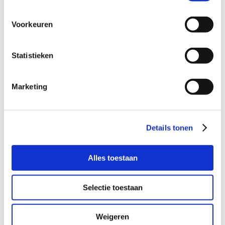
Voorkeuren
Deel dit verhaal, kies je platform!
Facebook
X
LinkedIn
WhatsApp
E-
Statistieken
mail
Marketing
Gerelateerde berichten
Details tonen
Super feestdagen!
Feest in Lopik
Alles toestaan
Selectie toestaan
Weigeren