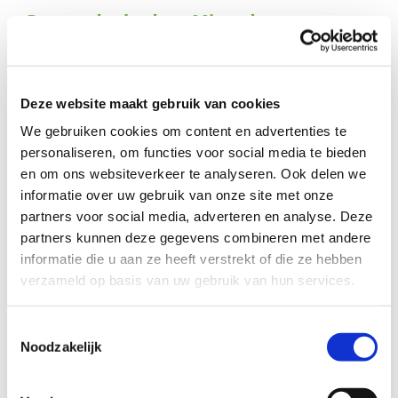
naar:
Roosendaal – door Miranda van
Houwelingen
Ik ontving een berichtje van één van de gezinnen die via
Deze website maakt gebruik van cookies
Buurtgezinnen.nl kadobonnen hebben ontvangen van de
Linda Foundation. Wat is dit ontzettend fijn voor hen!
We gebruiken cookies om content en advertenties te
personaliseren, om functies voor social media te bieden
“Wij zijn een samengesteld gezin, leven van weekgeld en
en om ons websiteverkeer te analyseren. Ook delen we
zijn super blij met de donatie van de Linda Foundation. Ik
informatie over uw gebruik van onze site met onze
heb mijn meisjes nieuwe kleren kunnen geven. We gaan
partners voor social media, adverteren en analyse. Deze
een superkerst en nieuwjaar tegemoet zonder zorgen,
partners kunnen deze gegevens combineren met andere
even gewoon genieten. Mijn kinderen straks blij met
informatie die u aan ze heeft verstrekt of die ze hebben
nieuw speelgoed onder de boom. Nogmaals bedankt, we
hebben nu super feestdagen voor de boeg.”
verzameld op basis van uw gebruik van hun services.
Toestemmingsselectie
Noodzakelijk
Deel dit verhaal, kies je platform!