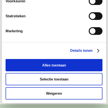
Voorkeuren
Facebook
X
LinkedIn
WhatsApp
E-
mail
Statistieken
Gerelateerde berichten
Marketing
Details tonen
Feest in Lopik
Heerlijke appeltaart
Alles toestaan
Selectie toestaan
Weigeren