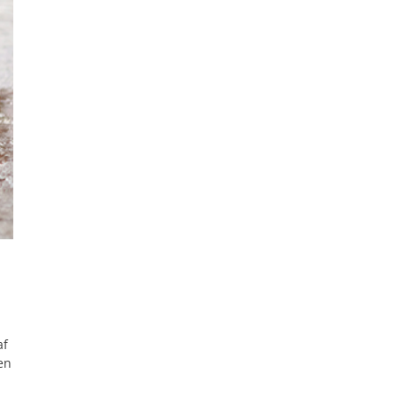
af
en