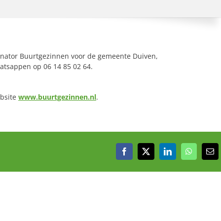
inator Buurtgezinnen voor de gemeente Duiven,
hatsappen op 06 14 85 02 64.
ebsite
www.buurtgezinnen.nl
.
Facebook
X
LinkedIn
WhatsAp
E-
mai