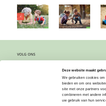
Wie heeft één
eft er af
ochtend per
Gun jij deze
tijd voor
week een plekje
jongen een plek
ustige en
vrij voor deze
om te groeien?
ge peuter?
kleine
ontdekker?
VOLG ONS
Deze website maakt gebru
We gebruiken cookies om c
bieden en om ons websitev
site met onze partners vo
combineren met andere inf
uw gebruik van hun servic