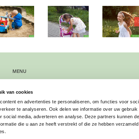
Wie geeft dit
Wie geeft dit
Welk gezi
lieve meisje van
zorgzame meisje
er plek
twee een fijne
van 8 een fijne
deze vr
plek om te
zondagplek?
ontdek
spelen?
MENU
Kun je steun gebruiken?
Wil je steun bieden?
ik van cookies
Wil je een gezin verwijzen?
Werk je bij de gemeente?
ontent en advertenties te personaliseren, om functies voor soci
Wil je solliciteren?
erkeer te analyseren. Ook delen we informatie over uw gebruik
Wil je doneren?
or social media, adverteren en analyse. Deze partners kunnen 
ormatie die u aan ze heeft verstrekt of die ze hebben verzameld
es.