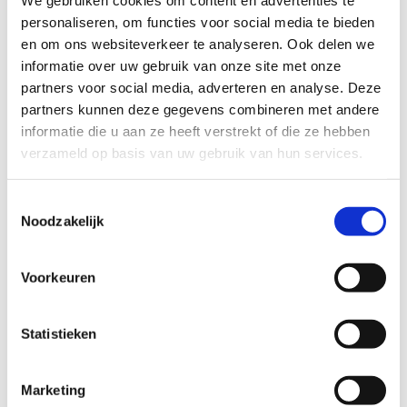
We gebruiken cookies om content en advertenties te
personaliseren, om functies voor social media te bieden
Buurtgezinnen.nl is op zoek naar
steungezinnen in Abcoude
en om ons websiteverkeer te analyseren. Ook delen we
informatie over uw gebruik van onze site met onze
een steungezin met jongeren in de
partners voor social media, adverteren en analyse. Deze
leeftijd van 15-20 jaar, die het ook leuk
partners kunnen deze gegevens combineren met andere
vinden om het meisje te helpen, zou
informatie die u aan ze heeft verstrekt of die ze hebben
ideaal zijn
verzameld op basis van uw gebruik van hun services.
actief helpen met de Nederlandse taal en
cultuur
het geven van praktische tips, zodat ze
Toestemmingsselectie
zich meer thuis gaat voelen in Nederland
Noodzakelijk
een middag in de week beschikbaar zijn
(dag kan wisselen)
Voorkeuren
Bijzonderheden
het meisje is ook graag bereid om
Statistieken
gezinsleden van het steungezin, als ze dat
leuk vinden, Arabisch te leren
Marketing