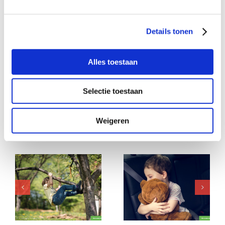
Details tonen
Deel dit verhaal, kies je platform!
Alles toestaan
Facebook
X
LinkedIn
WhatsApp
E-
Selectie toestaan
mail
Weigeren
Gerelateerde berichten
Kun jij er zijn voor
Praat jij gezellig mee,
deze bijzondere meid
met deze lieve
in een moeilijke
kletskous van 2?
periode?