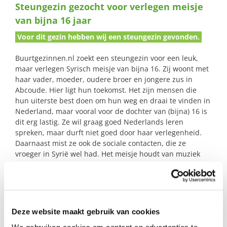
Steungezin gezocht voor verlegen meisje
naar:
van bijna 16 jaar
Voor dit gezin hebben wij een steungezin gevonden.
Buurtgezinnen.nl zoekt een steungezin voor een leuk,
maar verlegen Syrisch meisje van bijna 16. Zij woont met
haar vader, moeder, oudere broer en jongere zus in
Abcoude. Hier ligt hun toekomst. Het zijn mensen die
hun uiterste best doen om hun weg en draai te vinden in
Nederland, maar vooral voor de dochter van (bijna) 16 is
dit erg lastig. Ze wil graag goed Nederlands leren
spreken, maar durft niet goed door haar verlegenheid.
Daarnaast mist ze ook de sociale contacten, die ze
vroeger in Syrië wel had. Het meisje houdt van muziek
luisteren, film kijken, tekenen, lezen, make up en
natuurlijk haar mobieltje!
Deze website maakt gebruik van cookies
Profiel steungezin