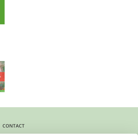
p
l
t zijn
or dit
Lieve opa en
Actieve jongen
ige,
oma, willen jullie
zoekt een
 gezin
ons voorlezen?
maatje
recht?
CONTACT
Het kantoor- en postadres van Buurtgezinnen is: