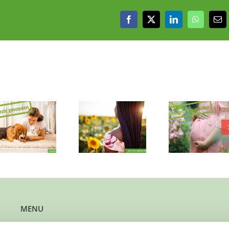
Facebook
X
LinkedIn
WhatsAp
E-
mai
Een nieuw begin
Wie open
Muziek,
in Vinkeveen:
hart vo
gezelligheid en
wie loopt een
gezell
een fijne match
stukje met haar
muzikale
gezocht
mee?
in Mijd
MENU
Kun je steun gebruiken?