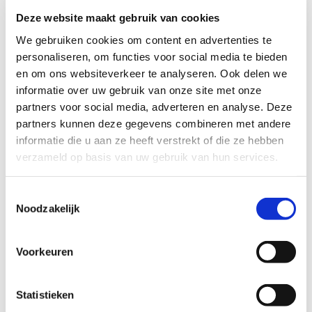
Profiel steungezin:
Deze website maakt gebruik van cookies
We gebruiken cookies om content en advertenties te
Wij zoeken in Mijdrecht een echtpaar,
personaliseren, om functies voor social media te bieden
steunmoeder of gezin:
en om ons websiteverkeer te analyseren. Ook delen we
Waar dit meisje een weekend per maand
informatie over uw gebruik van onze site met onze
mag zijn
partners voor social media, adverteren en analyse. Deze
Dat het leuk vindt om dit meisje een
partners kunnen deze gegevens combineren met andere
gezellig en ontspannen weekend te
informatie die u aan ze heeft verstrekt of die ze hebben
bezorgen
verzameld op basis van uw gebruik van hun services.
Woonachtig in Mijdrecht-Vinkeveen-
Wilnis, of dichtbij, zodat ze op de fiets
naar de voetbal kan op zaterdag
Toestemmingsselectie
Noodzakelijk
Voorkeuren
Wil je meer informatie?
Dan kun je contact opnemen met Hanna ter Welle,
Statistieken
coördinator Buurtgezinnen voor de gemeente De Ronde