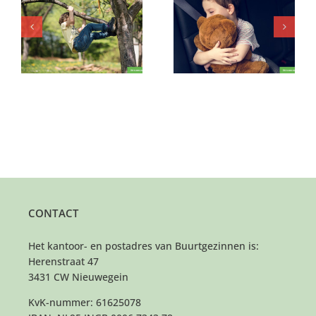
Kun jij er zijn voor
Praat jij gezellig mee,
deze bijzondere meid
met deze lieve
in een moeilijke
kletskous van 2?
periode?
CONTACT
Het kantoor- en postadres van Buurtgezinnen is:
Herenstraat 47
3431 CW Nieuwegein
KvK-nummer: 61625078