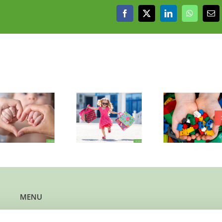
Facebook
X
LinkedIn
WhatsAp
E-
mai
Speelgezin
Gezellige
Jongetje
gezocht voor
kletskous (4)
rust en r
enthousiaste
zoekt luisteraars
Els
dame (5)
MENU
Kun je steun gebruiken?