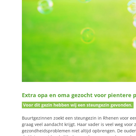
Extra opa en oma gezocht voor pientere 
Voor dit gezin hebben wij een steungezin gevonden.
Buurtgezinnen zoekt een steungezin in Rhenen voor een 
graag veel aandacht krijgt. Haar vader is veel weg voor
gezondheidsproblemen niet altijd opbrengen. De ouders