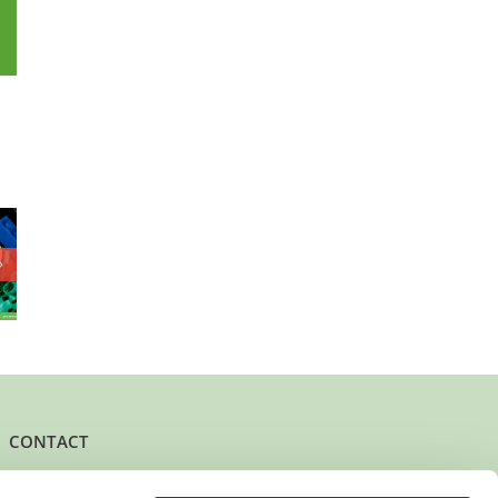
p
l
Oma of tante
 zoekt
Jongetje (7)
gezocht voor
uimte in
zoekt aandacht
enthousiast
t
dametje
CONTACT
Het kantoor- en postadres van Buurtgezinnen is: