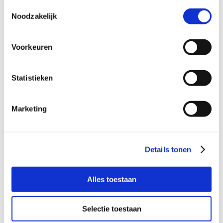
Toestemmingsselectie
Bijzonderheden
Noodzakelijk
Misschien ook plek heeft voor haar broer?
Hier
lees je meer over hem.
Voorkeuren
Statistieken
Wil je meer informatie?
Dan kun je contact opnemen met Erika Berkhof,
Marketing
coördinator Buurtgezinnen voor de gemeente
Amstelveen, via
erika@buurtgezinnen.nl
of bel: 06-
15643536 .
Details tonen
Aanmelden als steungezin
Alles toestaan
Hoe werkt Buurtgezinnen?
Selectie toestaan
Bekijk andere zoekprofielen