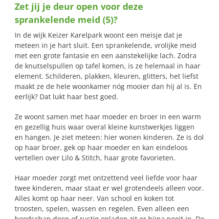
Zet jij je deur open voor deze
naar:
sprankelende meid (5)?
In de wijk Keizer Karelpark woont een meisje dat je
meteen in je hart sluit. Een sprankelende, vrolijke meid
met een grote fantasie en een aanstekelijke lach. Zodra
de knutselspullen op tafel komen, is ze helemaal in haar
element. Schilderen, plakken, kleuren, glitters, het liefst
maakt ze de hele woonkamer nóg mooier dan hij al is. En
eerlijk? Dat lukt haar best goed.
Ze woont samen met haar moeder en broer in een warm
en gezellig huis waar overal kleine kunstwerkjes liggen
en hangen. Je ziet meteen: hier wonen kinderen. Ze is dol
op haar broer, gek op haar moeder en kan eindeloos
vertellen over Lilo & Stitch, haar grote favorieten.
Haar moeder zorgt met ontzettend veel liefde voor haar
twee kinderen, maar staat er wel grotendeels alleen voor.
Alles komt op haar neer. Van school en koken tot
troosten, spelen, wassen en regelen. Even alleen een
boodschap doen of rustig opladen zit er bijna nooit in. De