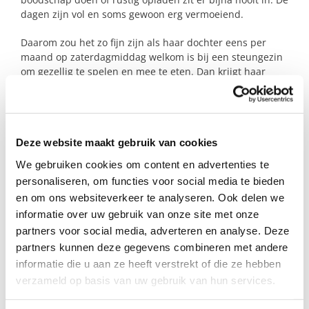
dagen zijn vol en soms gewoon erg vermoeiend.
Daarom zou het zo fijn zijn als haar dochter eens per
maand op zaterdagmiddag welkom is bij een steungezin
om gezellig te spelen en mee te eten. Dan krijgt haar
moeder heel even ademruimte en kan ze daarna weer
met nieuwe energie verder.
Lijkt het jullie leuk om deze vrolijke meid eens per maand
Deze website maakt gebruik van cookies
een fijne zaterdagmiddag te bezorgen?
We gebruiken cookies om content en advertenties te
personaliseren, om functies voor social media te bieden
Profiel steungezin
en om ons websiteverkeer te analyseren. Ook delen we
informatie over uw gebruik van onze site met onze
Wij zoeken een steungezin in Amstelveen:
partners voor social media, adverteren en analyse. Deze
partners kunnen deze gegevens combineren met andere
Waar dit meisje maandelijks op zaterdag
informatie die u aan ze heeft verstrekt of die ze hebben
een middag welkom is en kan mee-eten;
Dat kinderen heeft in dezelfde
verzameld op basis van uw gebruik van hun services.
leeftijdscategorie.