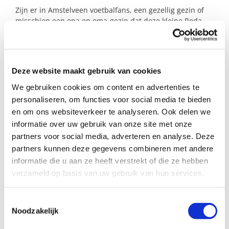
Zijn er in Amstelveen voetbalfans, een gezellig gezin of
misschien een opa en oma-gezin dat deze kleine Roda-
speler af en toe een fijne zaterdagmiddag gunt?
Profiel steungezin
Deze website maakt gebruik van cookies
We gebruiken cookies om content en advertenties te
Wij zoeken een steungezin in Amstelveen:
personaliseren, om functies voor social media te bieden
Waar deze jongen maandelijks op
en om ons websiteverkeer te analyseren. Ook delen we
zaterdag een middag welkom is en kan
informatie over uw gebruik van onze site met onze
mee-eten;
partners voor social media, adverteren en analyse. Deze
Met een leeftijdsgenootje.
partners kunnen deze gegevens combineren met andere
informatie die u aan ze heeft verstrekt of die ze hebben
Bijzonderheden
verzameld op basis van uw gebruik van hun services.
Misschien ook plek heeft voor zijn zusje?
Hier
lees je meer over haar.
Toestemmingsselectie
Noodzakelijk