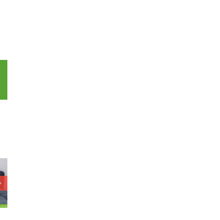
p
l
 grote
Geef jij haar een
Vindt deze
end bij
extra fijne en
jongen een fijn
 balletje
vertrouwde
plekje bij jou?
ppen?
plek?