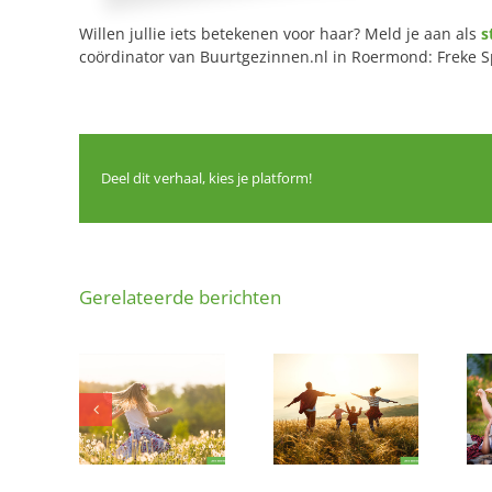
Willen jullie iets betekenen voor haar? Meld je aan als
s
coördinator van Buurtgezinnen.nl in Roermond: Freke S
Deel dit verhaal, kies je platform!
Gerelateerde berichten
 dat fijne
Ben jij dat fijne
Zijn jullie dat
ezin voor
buurtgezin voor
extra
gezellig
een gezellig
vertrouwde
je uit
gezin uit
plekje voor
rmond?
Roermond?
hem?