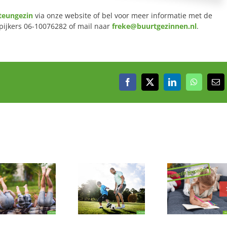
teungezin
via onze website of bel voor meer informatie met de
pijkers 06-10076282 of mail naar
freke@buurtgezinnen.nl
.
Facebook
X
LinkedIn
WhatsAp
E-
mai
Wie wil er
Mag deze
dansen en
Mag ik eventjes
dierenvri
kleuren met
bij jou?
jullie een
deze gezellige
meetra
meid?