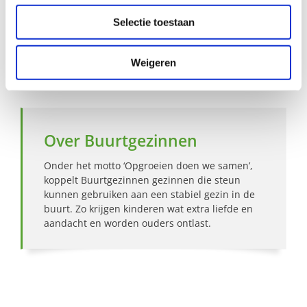
Selectie toestaan
Hoe werkt Buurtgezinnen?
Weigeren
Bekijk andere zoekprofielen
Over Buurtgezinnen
Onder het motto ‘Opgroeien doen we samen’,
koppelt Buurtgezinnen gezinnen die steun
kunnen gebruiken aan een stabiel gezin in de
buurt. Zo krijgen kinderen wat extra liefde en
aandacht en worden ouders ontlast.