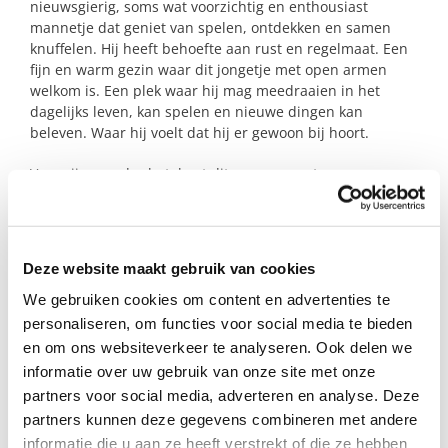
nieuwsgierig, soms wat voorzichtig en enthousiast
mannetje dat geniet van spelen, ontdekken en samen
knuffelen. Hij heeft behoefte aan rust en regelmaat. Een
fijn en warm gezin waar dit jongetje met open armen
welkom is. Een plek waar hij mag meedraaien in het
dagelijks leven, kan spelen en nieuwe dingen kan
beleven. Waar hij voelt dat hij er gewoon bij hoort.
Voor zijn moeder betekent dit een moment van
ademhalen en nieuwe energie opdoen. Voor haar zoontje
betekent het een extra veilige haven, met meer mensen
om hem heen die om hem geven. Voor het steungezin
biedt het de kans om echt verschil te maken in het leven
Deze website maakt gebruik van cookies
van een kind én zijn ouders. We denken aan één keer per
week of eens in de twee weken een dagdeel, maar we
We gebruiken cookies om content en advertenties te
kijken natuurlijk samen wat voor iedereen fijn en
personaliseren, om functies voor social media te bieden
haalbaar is.
en om ons websiteverkeer te analyseren. Ook delen we
informatie over uw gebruik van onze site met onze
Lijkt het je fijn om dit gezin te steunen en een warme
partners voor social media, adverteren en analyse. Deze
plek te bieden aan dit lieve jongetje? Wij komen heel
partners kunnen deze gegevens combineren met andere
graag met je in contact.
informatie die u aan ze heeft verstrekt of die ze hebben