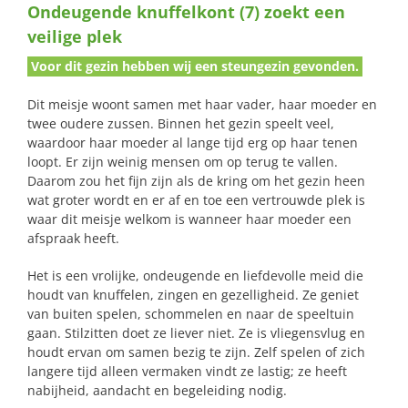
Ondeugende knuffelkont (7) zoekt een
naar:
veilige plek
Voor dit gezin hebben wij een steungezin gevonden.
Dit meisje woont samen met haar vader, haar moeder en
twee oudere zussen. Binnen het gezin speelt veel,
waardoor haar moeder al lange tijd erg op haar tenen
loopt. Er zijn weinig mensen om op terug te vallen.
Daarom zou het fijn zijn als de kring om het gezin heen
wat groter wordt en er af en toe een vertrouwde plek is
waar dit meisje welkom is wanneer haar moeder een
afspraak heeft.
Het is een vrolijke, ondeugende en liefdevolle meid die
houdt van knuffelen, zingen en gezelligheid. Ze geniet
van buiten spelen, schommelen en naar de speeltuin
gaan. Stilzitten doet ze liever niet. Ze is vliegensvlug en
houdt ervan om samen bezig te zijn. Zelf spelen of zich
langere tijd alleen vermaken vindt ze lastig; ze heeft
nabijheid, aandacht en begeleiding nodig.