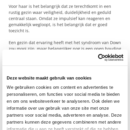
Voor haar is het belangrijk dat ze terechtkomt in een
rustig gezin waar veiligheid, duidelijkheid en geduld
centraal staan. Omdat ze impulsief kan reageren en
gemakkelijk wegloopt, is het belangrijk dat er goed
toezicht is.
Een gezin dat ervaring heeft met het syndroom van Down
zou mooi zijn, maar belangrijker nog is een open houding
en de bereidheid om haar te leren kennen zoals ze is.
Willen jullie van betekenis zijn voor deze vrolijke meid en
haar gezin?
Deze website maakt gebruik van cookies
We gebruiken cookies om content en advertenties te
Profiel steungezin
personaliseren, om functies voor social media te bieden
en om ons websiteverkeer te analyseren. Ook delen we
Wij zoeken een christelijk gezin in (de omgeving
informatie over uw gebruik van onze site met onze
van) Kesteren:
partners voor social media, adverteren en analyse. Deze
partners kunnen deze gegevens combineren met andere
• Dat dit meisje af en toe welkom heet wanneer
informatie die u aan ze heeft verstrekt of die ze hebben