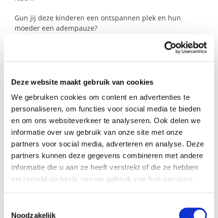
Gun jij deze kinderen een ontspannen plek en hun
moeder een adempauze?
Deze website maakt gebruik van cookies
Profiel steungezin
We gebruiken cookies om content en advertenties te
Wij zoeken een gezin in (de buurt van)
personaliseren, om functies voor social media te bieden
Opheusden:
en om ons websiteverkeer te analyseren. Ook delen we
informatie over uw gebruik van onze site met onze
Dat wekelijks of om de week op vrijdag
partners voor social media, adverteren en analyse. Deze
van 12.00 tot 16.00 uur voor deze
kinderen klaar wil staan;
partners kunnen deze gegevens combineren met andere
Waar deze kinderen zichzelf mogen zijn
informatie die u aan ze heeft verstrekt of die ze hebben
en echt worden gezien;
verzameld op basis van uw gebruik van hun services.
Ook jonge stellen of ouders waarvan de
kinderen al uit huis zijn, worden van
harte uitgenodigd om te reageren.
Toestemmingsselectie
Noodzakelijk