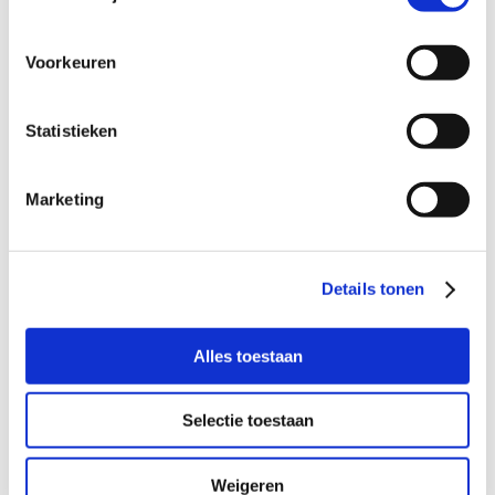
Voorkeuren
Wil je meer informatie?
Dan kun je contact opnemen met Froukje van Haut,
Statistieken
coördinator Buurtgezinnen voor de gemeente Neder-
Betuwe, via
froukje@buurtgezinnen.nl
of bel: 06 – 22 96
16 94.
Marketing
Aanmelden als steungezin
Details tonen
Hoe werkt Buurtgezinnen?
Alles toestaan
Bekijk andere zoekprofielen
Selectie toestaan
Weigeren