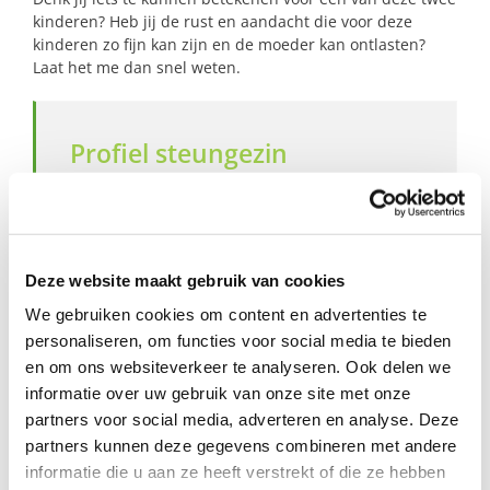
kinderen? Heb jij de rust en aandacht die voor deze
kinderen zo fijn kan zijn en de moeder kan ontlasten?
Laat het me dan snel weten.
Profiel steungezin
Wij zoeken een ‘opa/oma figuur’ in de buurt van
Raamsdonksveer:
Die het gezellig vind om met een klein
Deze website maakt gebruik van cookies
kindje om te gaan;
Waar een jong kindje af en toe een paar
We gebruiken cookies om content en advertenties te
uurtjes mag komen;
personaliseren, om functies voor social media te bieden
Die wat tijd en aandacht over heeft.
en om ons websiteverkeer te analyseren. Ook delen we
informatie over uw gebruik van onze site met onze
partners voor social media, adverteren en analyse. Deze
partners kunnen deze gegevens combineren met andere
informatie die u aan ze heeft verstrekt of die ze hebben
Wil je meer informatie?