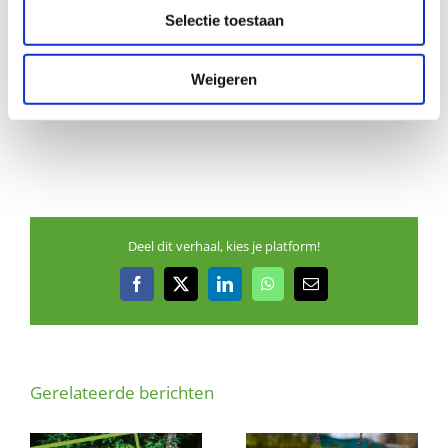
kunnen gebruiken aan een stabiel gezin in de
Selectie toestaan
buurt. Zo krijgen kinderen wat extra liefde en
aandacht en worden ouders ontlast.
Weigeren
Deel dit verhaal, kies je platform!
Facebook
X
LinkedIn
WhatsApp
E-
mail
Gerelateerde berichten