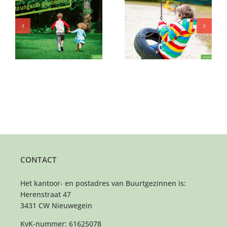
Mag een klein meisje
Steun jij een jongetje
een ochtendje met
j
onder schooltijd?
jullie meedoen?
CONTACT
Het kantoor- en postadres van Buurtgezinnen is:
Herenstraat 47
3431 CW Nieuwegein
KvK-nummer: 61625078