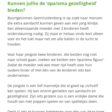
Kunnen jullie de ‘opa/oma gezelligheid’
naar:
bieden?
Buurtgezinnen Geertruidenberg is op zoek naar mensen
die extra aandacht kunnen geven aan een jong kindje.
Een alleenstaande moeder met 3 kinderen heeft
ondersteuning nodig. Zij staat er helaas sinds kort alleen
voor en het lukt maar net om alle ballen in de lucht te
houden.
Voor haar jongste twee kinderen, die beiden nog niet
naar school gaan, zoeken we beiden een ‘opa/oma figuur’.
Zodat de moeder ook wat meer tijd heeft voor hun
oudere broer of met één van de kinderen iets kan
ondernemen.
De jongste is een lief mannetje die al goed op zichzelf
kan spelen. Hij kan enorm genieten van aandacht en
gezelligheid. Zijn iets grotere zus is een vrolijke dame die
houdt van met poppen spelen en van spelletjes doen.
Denk jij iets te kunnen betekenen voor één van deze twee