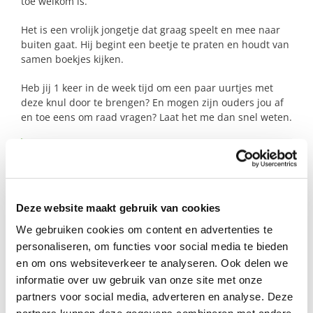
toe welkom is.
Het is een vrolijk jongetje dat graag speelt en mee naar
buiten gaat. Hij begint een beetje te praten en houdt van
samen boekjes kijken.
Heb jij 1 keer in de week tijd om een paar uurtjes met
deze knul door te brengen? En mogen zijn ouders jou af
en toe eens om raad vragen? Laat het me dan snel weten.
Profiel steungezin
Wij zoeken een gezin in Geertruidenberg of
Deze website maakt gebruik van cookies
Raamsdonksveer:
We gebruiken cookies om content en advertenties te
Dat het leuk vindt om tijd door te brengen
personaliseren, om functies voor social media te bieden
met dit jongetje;
en om ons websiteverkeer te analyseren. Ook delen we
Waar hij wekelijks een paar uurtjes mag
informatie over uw gebruik van onze site met onze
komen en;
partners voor social media, adverteren en analyse. Deze
Waar hij lekker buiten kan spelen.