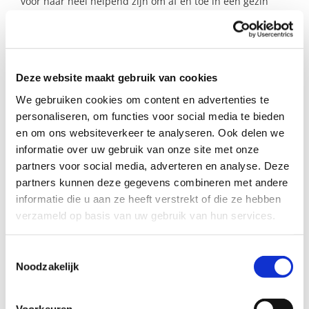
voor haar heel helpend zijn om af en toe in een gezin
mee te draaien waar ze wordt gestimuleerd om
Nederlands te praten met, en te leren van andere
kinderen. Het meisje geniet van het contact met anderen,
is heel vrolijk en gezellig en is geïnteresseerd in alle
nieuwe dingen die ze tegenkomt!
Deze website maakt gebruik van cookies
We gebruiken cookies om content en advertenties te
personaliseren, om functies voor social media te bieden
Profiel steungezin
en om ons websiteverkeer te analyseren. Ook delen we
informatie over uw gebruik van onze site met onze
Wij zoeken een fijn steungezin in Ouderkerk aan
partners voor social media, adverteren en analyse. Deze
de Amstel:
partners kunnen deze gegevens combineren met andere
informatie die u aan ze heeft verstrekt of die ze hebben
met één of meerder kinderen onder de
verzameld op basis van uw gebruik van hun services.
12;
dat het leuk vindt dit meisje
spelenderwijs te helpen met taal en
Toestemmingsselectie
lezen;
Noodzakelijk
waar dit meisje 1x in de 2 weken een
middag mag zijn en mogelijk extra in de
vakanties;