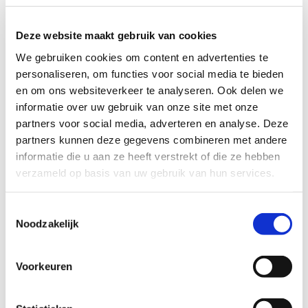
Profiel steungezin
Buurtgezinnen zoekt voor dit meisje een
Deze website maakt gebruik van cookies
steungezin in omgeving Duivendrecht:
We gebruiken cookies om content en advertenties te
personaliseren, om functies voor social media te bieden
Waar zij een paar uur per week mag
komen spelen;
en om ons websiteverkeer te analyseren. Ook delen we
Dat bij voorkeur kinderen heeft die iets
informatie over uw gebruik van onze site met onze
ouder zijn;
partners voor social media, adverteren en analyse. Deze
Een trampoline is geen must, maar dat
partners kunnen deze gegevens combineren met andere
zou ze echt heel erg leuk vinden.
informatie die u aan ze heeft verstrekt of die ze hebben
verzameld op basis van uw gebruik van hun services.
Wil je meer informatie?
Toestemmingsselectie
Noodzakelijk
Dan kun je contact opnemen met Nicole van der Spek,
coördinator Buurtgezinnen voor de gemeente Ouder-
Voorkeuren
Amstel, via
Nicole.vdspek@buurtgezinnen.nl
of bel: 06-
22847481.