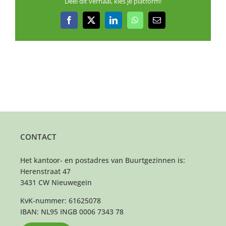
Deel dit verhaal, kies je platform!
Facebook
X
LinkedIn
WhatsApp
E-
mail
CONTACT
Het kantoor- en postadres van Buurtgezinnen is:
Herenstraat 47
3431 CW Nieuwegein
KvK-nummer: 61625078
IBAN: NL95 INGB 0006 7343 78