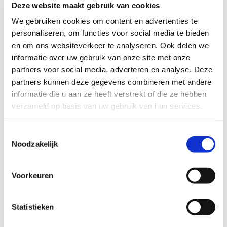
Wij zoeken een gezin in Duivendrecht:
Deze website maakt gebruik van cookies
We gebruiken cookies om content en advertenties te
Dat liefdevol, gezellig en actief is;
personaliseren, om functies voor social media te bieden
Waar deze jongen om de week een
middag welkom is;
en om ons websiteverkeer te analyseren. Ook delen we
Bij voorkeur een twee-ouder gezin met
informatie over uw gebruik van onze site met onze
(een) jongen(s) van zijn leeftijd.
partners voor social media, adverteren en analyse. Deze
partners kunnen deze gegevens combineren met andere
informatie die u aan ze heeft verstrekt of die ze hebben
verzameld op basis van uw gebruik van hun services.
Wil je meer informatie?
Dan kun je contact opnemen met Nicole van der Spek,
Toestemmingsselectie
Noodzakelijk
coördinator Buurtgezinnen voor de gemeente Ouder-
Amstel, via
Nicole.vdspek@buurtgezinnen.nl
of bel: 06-
22847481.
Voorkeuren
Aanmelden als steungezin
Statistieken
Hoe werkt Buurtgezinnen?