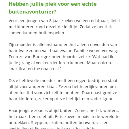
Hebben jullie plek voor een echte
naar:
buitenavonturier?
Voor een jongen van 8 jaar zoeken we een echtpaar, liefst
met kinderen rond dezelfde leeftijd. Zodat ze heerlijk
samen kunnen buitenspelen.
Zijn moeder is alleenstaand en het alleen opvoeden van
haar twee zonen valt haar zwaar. Familie woont ver weg.
Toen ze van Buurtgezinnen hoorde, zei ze: ‘Wat had ik
jullie graag al veel eerder leren kennen. Maar ook nu
snak ik af en toe naar rust.’
Deze liefdevolle moeder heeft een eigen bedrijf en staat
altijd voor anderen klaar. Ze zou het heerlijk vinden om
af en toe tijd voor zichzelf te hebben. Daarnaast gunt ze
haar kinderen, zeker op deze leeftijd, een vaderfiguur.
Haar jongste zoon is altijd buiten. Zomer, herfst, winter…
het maakt hem niet uit. Er is zoveel moois in de wereld te
ontdekken. Steppen, skaten, hutten bouwen, vissen,
voetballen of fietsen; als het maar ‘in-actie’ is.