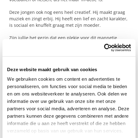
Deze jongen ook nog eens heel creatief. Hij maakt graag
muziek en zingt erbij. Hij heeft een lief en zacht karakter,
is sociaal en knuffelt graag met zijn moeder.
Zijn jullie het gezin dat een plekje voor dit mannetje
heeft en zijn moeder wat lucht wil geven?
Profiel steungezin
Deze website maakt gebruik van cookies
We gebruiken cookies om content en advertenties te
We zoeken een gezin met kinderen in de leeftijd
van 7 tot 10 jaar dat:
personaliseren, om functies voor social media te bieden
en om ons websiteverkeer te analyseren. Ook delen we
Deze jongen ontdekkings-ruimte biedt;
informatie over uw gebruik van onze site met onze
Met hem vader-activiteiten wil
partners voor social media, adverteren en analyse. Deze
ondernemen;
partners kunnen deze gegevens combineren met andere
Beschikbaar is op de maandagmiddag,
informatie die u aan ze heeft verstrekt of die ze hebben
woensdagmiddag of in het weekend;
verzameld op basis van uw gebruik van hun services.
In de buurt van Aldeboarn woont.