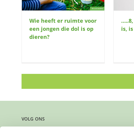
Wie heeft er ruimte voor
…..8
een jongen die dol is op
is, i
dieren?
VOLG ONS