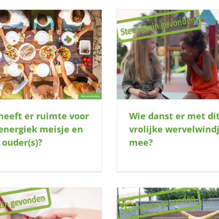
Wie danst er met dit vrolijke
SPOED: buitenmaatje g
wervelwindje mee?
een kleine ontde
heeft er ruimte voor
Wie danst er met di
energiek meisje en
vrolijke wervelwind
 ouder(s)?
mee?