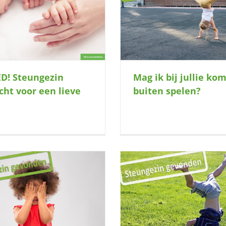
ag ik bij jullie komen buiten spelen?
Zin om samen te b
D! Steungezin
Mag ik bij jullie ko
cht voor een lieve
buiten spelen?
Wie heeft er ruimte voor een jongen
Wie heeft er zin in veel 
aarvan de wereld op zijn kop staat?
van een meisjes-tw