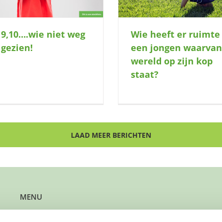
, 9,10….wie niet weg
Wie heeft er ruimte
s gezien!
een jongen waarvan
wereld op zijn kop
staat?
LAAD MEER BERICHTEN
MENU
Kun je steun gebruiken?