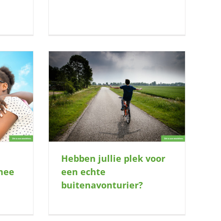
r een echte
er?
Hebben jullie plek voor
 mee
een echte
buitenavonturier?