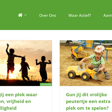
Over Ons
Waar Actief?
Aan
un jij dit vrolijke peutertje een extra
Wil jij haar leren fietsen
fijne plek om te spelen?
jij een plek waar
Gun jij dit vrolijke
en, vrijheid en
peutertje een extra 
lligheid
plek om te spelen?