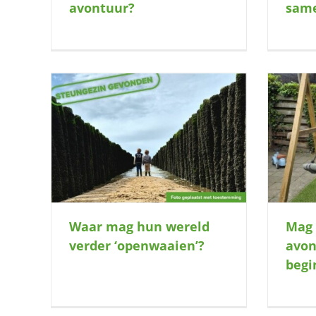
avontuur?
sam
rder
Mag zijn volgende avontuur bij jullie
W
beginnen?
Waar mag hun wereld
Mag 
verder ‘openwaaien’?
avon
begi