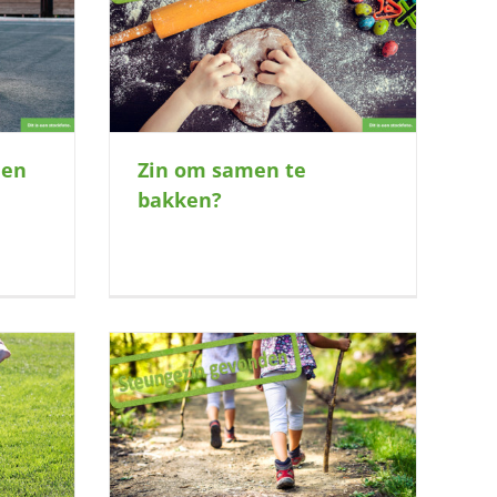
akken?
men
Zin om samen te
bakken?
levendigheid
eeling?