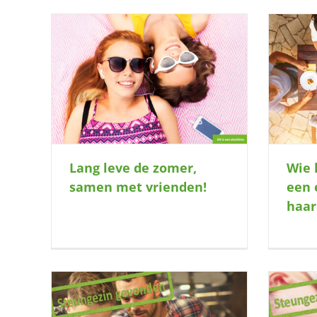
Wie heeft er ruimte voor een energiek
n met
meisje en haar ouder(s)?
Wie 
Lang leve de zomer,
een 
samen met vrienden!
haar