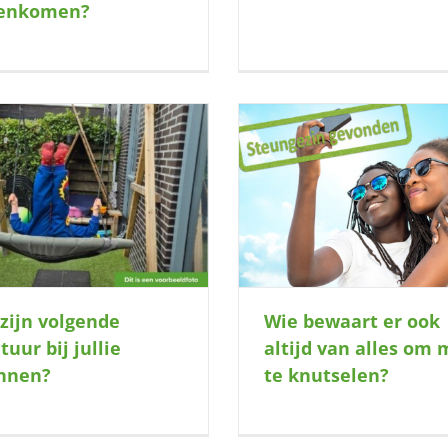
enkomen?
ie bewaart er ook altijd van alles om
Hebben jullie plek voo
mee te knutselen?
buitenavonturi
zijn volgende
Wie bewaart er ook
tuur bij jullie
altijd van alles om
nnen?
te knutselen?