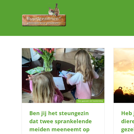
Ga
naar
inhoud
 twee
Heb jij een plek waar dieren, vrijheid
G
eemt op
en gezelligheid samenkomen?
Ben jij het steungezin
Heb 
dat twee sprankelende
dier
meiden meeneemt op
geze