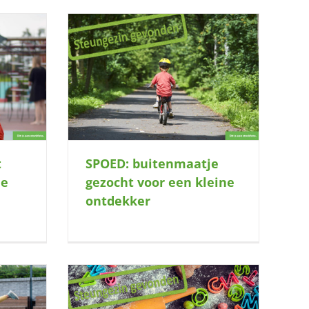
ezocht voor
kker
t
SPOED: buitenmaatje
je
gezocht voor een kleine
ontdekker