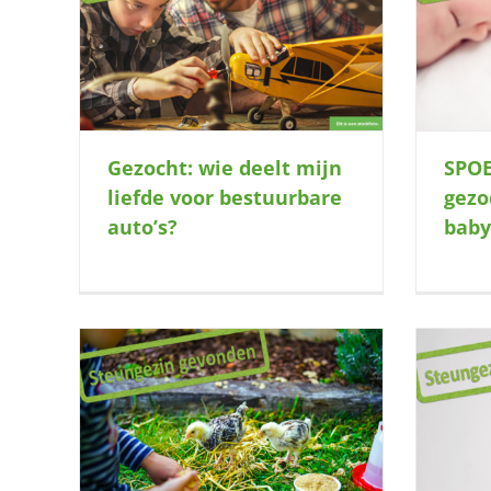
de voor
SPOED! Steungezin gezocht voor een
M
lieve baby
Gezocht: wie deelt mijn
SPOE
liefde voor bestuurbare
gezo
auto’s?
baby
 jongen
…..8, 9,10….wie niet weg is, is gezien!
w