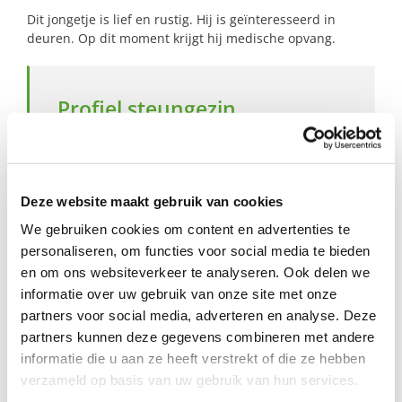
Dit jongetje is lief en rustig. Hij is geïnteresseerd in
deuren. Op dit moment krijgt hij medische opvang.
Profiel steungezin
Wij zoeken een gezin in Papendrecht:
Waar dit jongetje steun en duidelijkheid
krijgt;
Deze website maakt gebruik van cookies
Dat op dinsdag een dagdeel beschikbaar
We gebruiken cookies om content en advertenties te
is;
personaliseren, om functies voor social media te bieden
Waar dit jongetje in een rustige en
liefdevolle omgeving wordt ontvangen.
en om ons websiteverkeer te analyseren. Ook delen we
informatie over uw gebruik van onze site met onze
partners voor social media, adverteren en analyse. Deze
partners kunnen deze gegevens combineren met andere
informatie die u aan ze heeft verstrekt of die ze hebben
Wil je meer informatie?
verzameld op basis van uw gebruik van hun services.