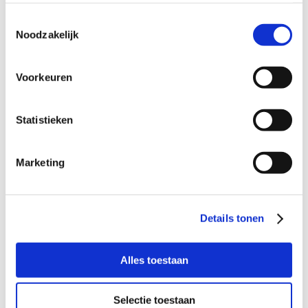
Dan kun je contact opnemen met Judith Lorier,
Toestemmingsselectie
coördinator Buurtgezinnen Papendrecht via
Noodzakelijk
judith@buurtgezinnen.nl
of via; 06 57642718.
Aanmelden als steungezin
Voorkeuren
Hoe werkt Buurtgezinnen?
Statistieken
Bekijk andere zoekprofielen
Marketing
Over Buurtgezinnen
Details tonen
Onder het motto ‘Opgroeien doen we samen’,
koppelt Buurtgezinnen gezinnen die steun
Alles toestaan
kunnen gebruiken aan een stabiel gezin in de
buurt. Zo krijgen kinderen wat extra liefde en
Selectie toestaan
aandacht en worden ouders ontlast.