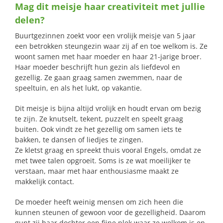
Mag dit meisje haar creativiteit met jullie
naar:
delen?
Buurtgezinnen zoekt voor een vrolijk meisje van 5 jaar
een betrokken steungezin waar zij af en toe welkom is. Ze
woont samen met haar moeder en haar 21-jarige broer.
Haar moeder beschrijft hun gezin als liefdevol en
gezellig. Ze gaan graag samen zwemmen, naar de
speeltuin, en als het lukt, op vakantie.
Dit meisje is bijna altijd vrolijk en houdt ervan om bezig
te zijn. Ze knutselt, tekent, puzzelt en speelt graag
buiten. Ook vindt ze het gezellig om samen iets te
bakken, te dansen of liedjes te zingen.
Ze kletst graag en spreekt thuis vooral Engels, omdat ze
met twee talen opgroeit. Soms is ze wat moeilijker te
verstaan, maar met haar enthousiasme maakt ze
makkelijk contact.
De moeder heeft weinig mensen om zich heen die
kunnen steunen of gewoon voor de gezelligheid. Daarom
gunt zij haar dochter een fijne plek waar ze welkom is en