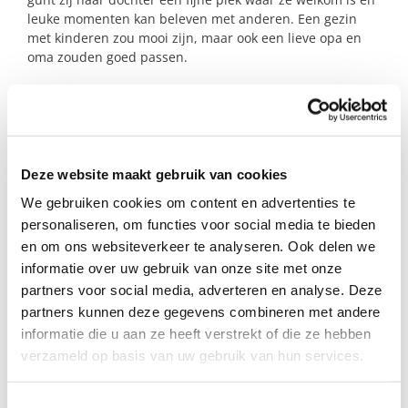
leuke momenten kan beleven met anderen. Een gezin
met kinderen zou mooi zijn, maar ook een lieve opa en
oma zouden goed passen.
Met een steungezin krijgt dit meisje extra aandacht,
gezelligheid en nieuwe ervaringen. Tegelijkertijd geeft
het de moeder wat ruimte om even op te laden, zodat zij
er daarna weer volop voor haar dochter kan zijn.
Deze website maakt gebruik van cookies
Mag zij bij jullie komen tekenen, spelen en genieten?
We gebruiken cookies om content en advertenties te
personaliseren, om functies voor social media te bieden
en om ons websiteverkeer te analyseren. Ook delen we
Profiel steungezin
informatie over uw gebruik van onze site met onze
partners voor social media, adverteren en analyse. Deze
Wij zoeken een gezin in Papendrecht;
partners kunnen deze gegevens combineren met andere
Dat een betrokken en gezellig thuis kan
informatie die u aan ze heeft verstrekt of die ze hebben
bieden;
verzameld op basis van uw gebruik van hun services.
Waar kinderen of juist een lieve opa en
oma zijn;
Toestemmingsselectie
Dat een dag om de week op vrijdag of in