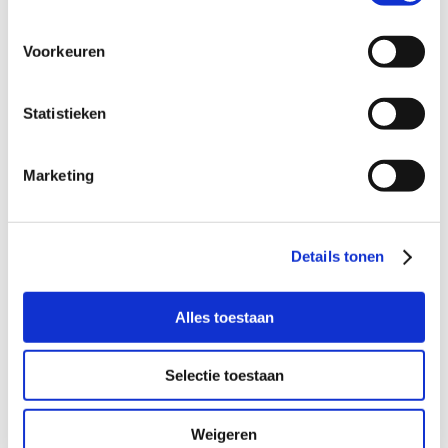
een fijn gezin in Amsteldorp (of
omgeving);
liefst met één of meer jongens;
Voorkeuren
met ouders die af en toe willen
meedenken in de opvoeding;
waar zoon eens per twee weken mag
Statistieken
komen spelen;
en misschien mag moeder dan bij het
ophalen wel een hapje mee-eten?
Marketing
die het leuk vinden om eens per maand
met de twee gezinnen een activiteit te
ondernemen.
Details tonen
Alles toestaan
Ziet jouw gezin een uitbreiding van de familie met deze
moeder en haar zoon wel zitten? Meld je dan aan als
Selectie toestaan
steungezin op
www.buurtgezinnen.nl
. Coördinator
Jacqueline neemt dan zo snel mogelijk contact met je op.
Weigeren