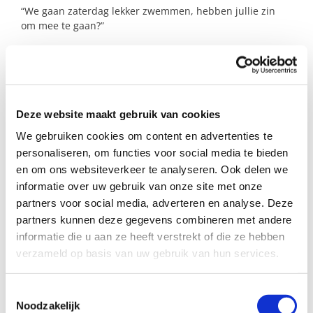
“We gaan zaterdag lekker zwemmen, hebben jullie zin
om mee te gaan?”
Het jochie is een enthousiast en energiek kind, dat erg
van klauteren en buitenspelen houdt. Maar ook met lego
spelen en knutselen zijn favoriet. Wat soms lastig is, is
dat hij wel graag zijn zin wil hebben en dan 10 keer
hetzelfde vraagt. Je moet dus best stevig in je schoenen
Deze website maakt gebruik van cookies
staan en jouw ‘nee’ moet ook een echte ‘nee’ zijn. En dat
We gebruiken cookies om content en advertenties te
zou zo fijn zijn voor de moeder: met de hulp van een
personaliseren, om functies voor social media te bieden
steungezin kun je sámen bedenken hoe je dat gedrag op
en om ons websiteverkeer te analyseren. Ook delen we
een positieve manier kunt bijsturen.
informatie over uw gebruik van onze site met onze
partners voor social media, adverteren en analyse. Deze
partners kunnen deze gegevens combineren met andere
Profiel steungezin
informatie die u aan ze heeft verstrekt of die ze hebben
verzameld op basis van uw gebruik van hun services.
Voor deze moeder en haar zoon (4 jaar) zoekt
Buurtgezinnen.nl:
Toestemmingsselectie
Noodzakelijk