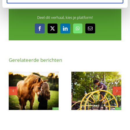
Deel dit verhaal, kies je platform!
Facebook
X
LinkedIn
WhatsApp
E-
mail
Gerelateerde berichten
Is dit lieve,
Reuring en
ondernemende
gezelligheid gezocht
jongetje (3) bij jou
voor creatief meisje
welkom?