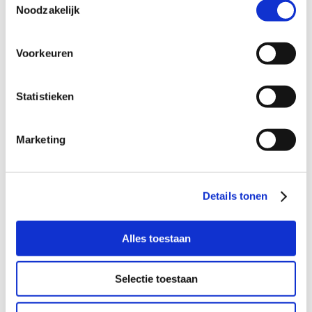
je van harte uitgenodigd om te reageren!
Noodzakelijk
Voorkeuren
Wil je meer informatie?
Statistieken
Dan kun je contact opnemen met Annemarie Mets,
coördinator Buurtgezinnen voor Weesp,
annemarie@buurtgezinnen.nl
of bel/app: 06 – 13 38 13
Marketing
34.
Aanmelden als steungezin
Details tonen
Hoe werkt Buurtgezinnen?
Alles toestaan
Bekijk andere zoekprofielen
Selectie toestaan