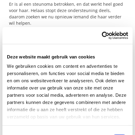
Er is al een steunoma betrokken, en dat werkt heel goed
voor haar. Helaas stopt deze ondersteuning deels,
daarom zoeken we nu opnieuw iemand die haar verder
wil helpen.
Help jij dit meisje met wat liefde en geduld om zich
verder te ontwikkelen? Dan kijk ik ernaar uit om jou te
ontmoeten!
Deze website maakt gebruik van cookies
We gebruiken cookies om content en advertenties te
Profiel steungezin
personaliseren, om functies voor social media te bieden
en om ons websiteverkeer te analyseren. Ook delen we
Buurtgezinnen zoekt een steungezin in Weesp:
informatie over uw gebruik van onze site met onze
Dat wekelijks één of twee keer met dit
partners voor social media, adverteren en analyse. Deze
meisje wil oefenen op dinsdag, woensdag
partners kunnen deze gegevens combineren met andere
of vrijdag na school
informatie die u aan ze heeft verstrekt of die ze hebben
Een half uur tot een uurtje per keer;
verzameld op basis van uw gebruik van hun services.
Dat geduldig is, haar op haar gemak kan
stellen en een rustige plek kan bieden;
Met of zonder kinderen, of student: voel
Toestemmingsselectie