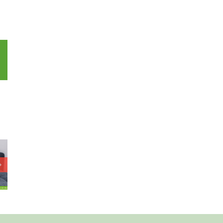
p
l
 grote
Geef jij haar een
Vindt deze
end bij
extra fijne en
jongen een fijn
 balletje
vertrouwde
plekje bij jou?
ppen?
plek?