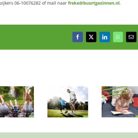
pijkers 06-10076282 of mail naar
freke@buurtgezinnen.nl
.
Facebook
X
LinkedIn
WhatsAp
E-
mai
Wie wil er
Mag deze
dansen en
Mag ik eventjes
dierenvri
kleuren met
bij jou?
jullie een
deze gezellige
meetra
meid?