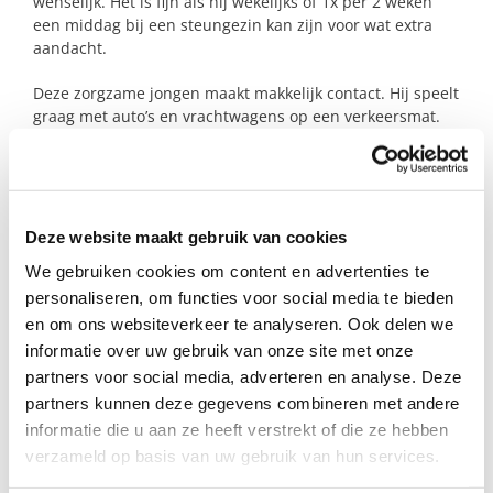
wenselijk. Het is fijn als hij wekelijks of 1x per 2 weken
een middag bij een steungezin kan zijn voor wat extra
aandacht.
Deze zorgzame jongen maakt makkelijk contact. Hij speelt
graag met auto’s en vrachtwagens op een verkeersmat.
Buiten vermaakt hij zich met andere kinderen, speelt hij
een potje voetbal of racet op zijn fiets door de wijk. Ook
zit hij op judo.
Gun jij deze jongen ook wat extra aandacht?
Deze website maakt gebruik van cookies
We gebruiken cookies om content en advertenties te
personaliseren, om functies voor social media te bieden
Profiel steungezin
en om ons websiteverkeer te analyseren. Ook delen we
informatie over uw gebruik van onze site met onze
Wij zoeken een gezin in (de buurt van) Ochten:
partners voor social media, adverteren en analyse. Deze
• Waar deze jongen doordeweeks (behalve op
partners kunnen deze gegevens combineren met andere
vrijdag) van 14.00 – 17.00 uur welkom is;
informatie die u aan ze heeft verstrekt of die ze hebben
• Het is leuk als er een leeftijdsgenootje is, maar
verzameld op basis van uw gebruik van hun services.
dit is geen must;