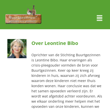
Ga
naar
inhoud
Togg
Navi
Thuis
Over
Leontine Bibo
Over ons
Oprichter van de Stichting Buurtgezinnen
Waar actief?
is Leontine Bibo. Haar ervaringen als
crisis-pleegouder vormden de bron voor
Buurtgezinnen. Keer op keer kreeg zij
Aanmelden
kinderen in huis, waarvan zij zich afvroeg
waarom deze kinderen niet meer thuis
Nieuws
konden wonen. Haar conclusie was dat we
het samen opvoeden verleerd zijn. Er
wordt wat afgetobd achter voordeuren. Als
Contact
we elkaar onderling meer helpen met het
opvoeden van onze kinderen, kunnen we
Zoeken