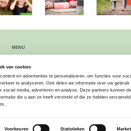
zoekt plekje op
zusjes e
bakken en
woensdagmiddag
welk
lachen?
MENU
Kun je steun gebruiken?
Wil je steun bieden?
ik van cookies
Wil je een gezin verwijzen?
Werk je bij de gemeente?
ontent en advertenties te personaliseren, om functies voor soci
Wil je solliciteren?
erkeer te analyseren. Ook delen we informatie over uw gebruik
Wil je doneren?
or social media, adverteren en analyse. Deze partners kunnen 
ormatie die u aan ze heeft verstrekt of die ze hebben verzameld
es.
Voorkeuren
Statistieken
Market