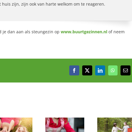
 huis zijn, zijn ook van harte welkom om te reageren.
d je dan aan als steungezin op
www.buurtgezinnen.nl
of neem
Facebook
X
LinkedIn
WhatsAp
E-
mai
Word jij ook blij
Vrolijk meisje
Geven jul
van samen