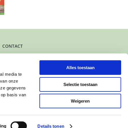
en warm
gezocht voor
spelen?
om?
peuter
CONTACT
Het kantoor- en postadres van Buurtgezinnen is:
Herenstraat 47
3431 CW Nieuwegein
Alles toestaan
al media te
KvK-nummer: 61625078
 van onze
IBAN: NL95 INGB 0006 7343 78
Selectie toestaan
deze gegevens
 op basis van
Contact
Weigeren
ing
Details tonen