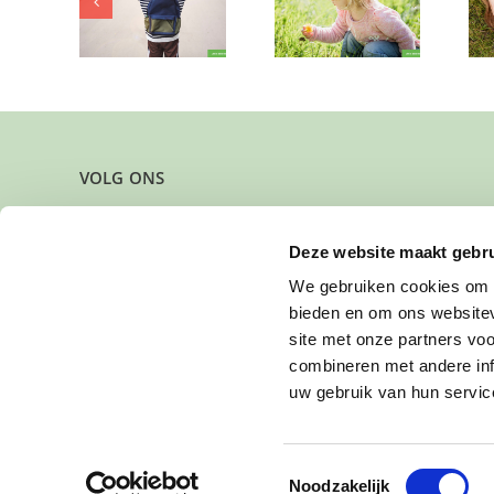
tbal,
meisje (eens per
op zondag!
ellen en
maand)
ligheid?
VOLG ONS
Deze website maakt gebru
We gebruiken cookies om c
bieden en om ons websitev
site met onze partners vo
combineren met andere inf
uw gebruik van hun servic
Toestemmingsselectie
Noodzakelijk