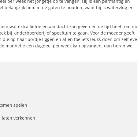
deel per week het jongetje op te vangen. Hij is een parmantig en
wel belangrijk hem in de gaten te houden, want hij is watervlug en
hem wat extra liefde en aandacht kan geven en de tijd heeft om m
ek bij kinderboerderij of speeltuin te gaan. Voor de moeder geeft
 die op haar bordje liggen en af en toe iets leuks doen om zelf ev
mende mannetje een dagdeel per week kan opvangen, dan horen we
 komen spelen
n laten verkennen