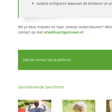
oudere echtparen waarvan de kinderen al uit
Wil je deze moeder en haar zoontje ondersteunen? Mel
contact op met
atie@buurtgezinnen.nl
.
Deel dit verhaal, kies je platform!
Gerelateerde berichten
j ook blij
Plekje gezocht
en potje
voor vrolijk
Lief speelmaatje